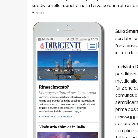
suddivisi nelle rubriche; nella terza colonna altre not
Senior.
Sullo Sma
sarebbe leg
“responsive
in coda le 
La rivista D
per dirigen
meglio alle 
funzione dei
comunque la
sempliceme
prima posiz
messaggio è
sezione Sen
semplice cli
Tutti gli as