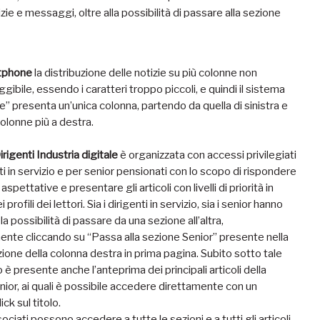
izie e messaggi, oltre alla possibilità di passare alla sezione
rtphone
la distribuzione delle notizie su più colonne non
gibile, essendo i caratteri troppo piccoli, e quindi il sistema
” presenta un’unica colonna, partendo da quella di sinistra e
colonne più a destra.
irigenti Industria digitale
è organizzata con accessi privilegiati
ti in servizio e per senior pensionati con lo scopo di rispondere
aspettative e presentare gli articoli con livelli di priorità in
 profili dei lettori. Sia i dirigenti in servizio, sia i senior hanno
 possibilità di passare da una sezione all’altra,
nte cliccando su “Passa alla sezione Senior” presente nella
ione della colonna destra in prima pagina. Subito sotto tale
 presente anche l’anteprima dei principali articoli della
ior, ai quali è possibile accedere direttamente con un
ck sul titolo.
sociati possono accedere a tutte le sezioni e a tutti gli articoli.