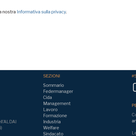
la nostra
Informativa sulla privacy
.
SEZIONI
#
Sommario
Federmanager
Cida
Management
P
Lavoro
C
Formazione
am
ll'ALDAI
Industria
i)
Welfare
Le
Sindacato