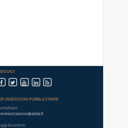
SEGUICI:
ER INSERZIONI PUBBLICITARIE
ontattare:
ministrazione@aldai.it
ggi la nostra: