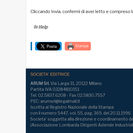
Cliccando Invia, confermi di aver letto e compreso 
Help
Stampa
SOCIETA' EDITRICE
ARUM Srl
, Via Larga 31, 20122 Milano
Partita IVA 03284810151
Tel. 02.5837.6208 - Fax 02.5830.7557
PEC: arumsrl@legalmail.it
Iscritta al Registro Nazionale della Stampa
con il numero 5447, vol. 55, pag. 369, del 20.11.1996
Societa' soggetta alla direzione e coordinamento de
(Associazione Lombarda Dirigenti Aziende Industrial