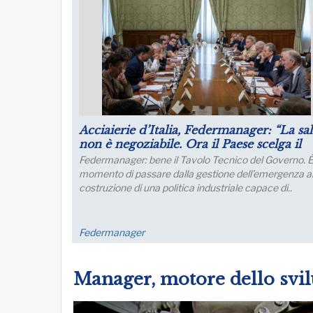
Puntare su infrastrutture e manager per 
futuro dell’industria del nord Italia
Lo sviluppo di quest’area è fondamentale per un
collegamento con l’Europa
FM Trieste
Manager, motore dello svi