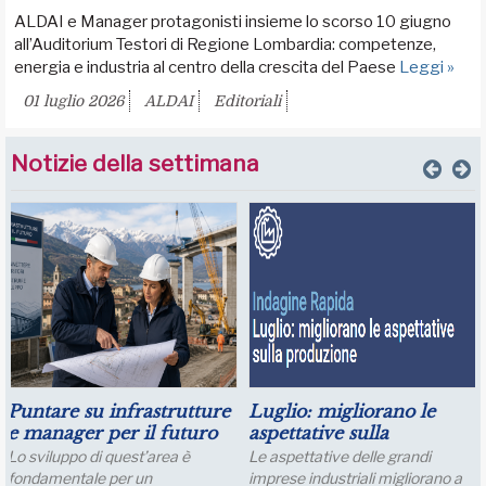
ALDAI e Manager protagonisti insieme lo scorso 10 giugno
all’Auditorium Testori di Regione Lombardia: competenze,
energia e industria al centro della crescita del Paese
Leggi »
01 luglio 2026
ALDAI
Editoriali
Notizie della settimana
Puntare su infrastrutture
Luglio: migliorano le
e manager per il futuro
aspettative sulla
dell’industria del nord
produzione
Lo sviluppo di quest’area è
Le aspettative delle grandi
Italia
fondamentale per un
imprese industriali migliorano a