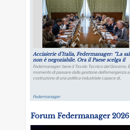
Puntare su infrastrutture e manager per 
futuro dell’industria del nord Italia
Lo sviluppo di quest’area è fondamentale per un
collegamento con l’Europa
FM Trieste
Forum Federmanager 2026