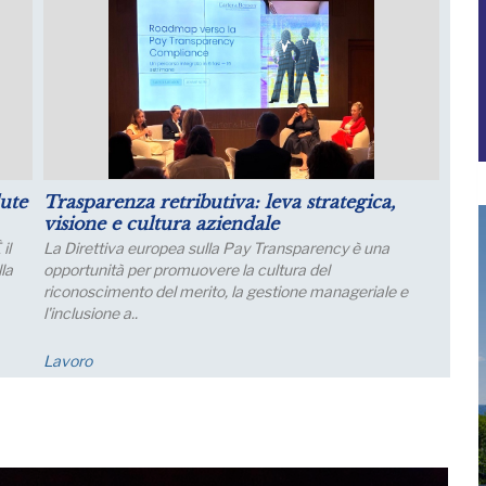
il
Luglio: migliorano le aspettative sulla
produzione
Le aspettative delle grandi imprese industriali migliorano
a luglio, con un aumento della quota di imprese che
prevede una crescita della produzione; nei..
Economia