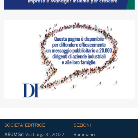
SOCIETA' EDITRICE
SEZIONI
ARUM Srl
, Via Larga 31, 20122
Sommario