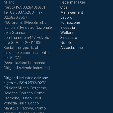
Milano
Federmanager
Partita IVA 03284810151
Cida
Tel. 02.5837.6208 - Fax
Management
02.5830.7557
Lavoro
PEC: arumsrl@legalmail.it
Formazione
Iscritta al Registro Nazionale
Industria
della Stampa
Welfare
con il numero 5447, vol. 55,
Sindacato
pag. 369, del 20.11.1996
Notizie
Societa' soggetta alla
Associazione
direzione e coordinamento
dell'ALDAI
(Associazione Lombarda
Dirigenti Aziende Industriali)
Dirigenti Industria edizione
digitale - ISSN 2532-0270
Edizioni: Milano, Bergamo,
Bologna, Bolzano, Como,
Cremona, Cuneo, Friuli
Venezia Giulia, Lecco,
Mantova, Padova, Trento,