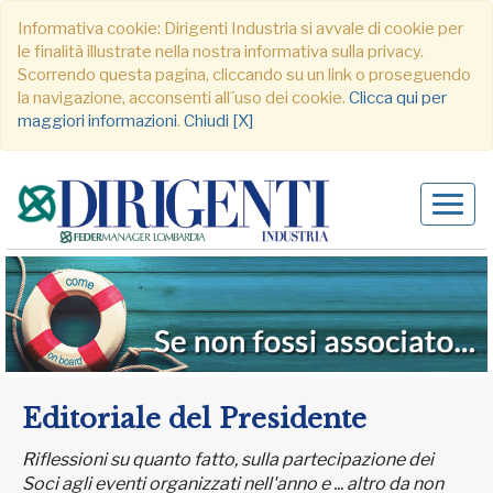
Informativa cookie: Dirigenti Industria si avvale di cookie per
le finalità illustrate nella nostra informativa sulla privacy.
Scorrendo questa pagina, cliccando su un link o proseguendo
la navigazione, acconsenti all´uso dei cookie.
Clicca qui per
maggiori informazioni
.
Chiudi [X]
Alter
navig
Editoriale del Presidente
Riflessioni su quanto fatto, sulla partecipazione dei
Soci agli eventi organizzati nell'anno e ... altro da non