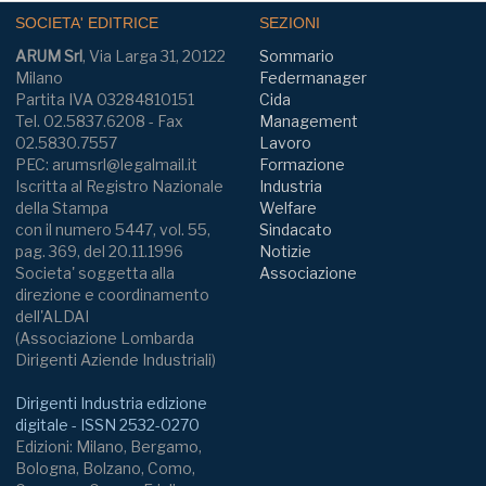
SOCIETA' EDITRICE
SEZIONI
ARUM Srl
, Via Larga 31, 20122
Sommario
Milano
Federmanager
Partita IVA 03284810151
Cida
Tel. 02.5837.6208 - Fax
Management
02.5830.7557
Lavoro
PEC: arumsrl@legalmail.it
Formazione
Iscritta al Registro Nazionale
Industria
della Stampa
Welfare
con il numero 5447, vol. 55,
Sindacato
pag. 369, del 20.11.1996
Notizie
Societa' soggetta alla
Associazione
direzione e coordinamento
dell'ALDAI
(Associazione Lombarda
Dirigenti Aziende Industriali)
Dirigenti Industria edizione
digitale - ISSN 2532-0270
Edizioni: Milano, Bergamo,
Bologna, Bolzano, Como,