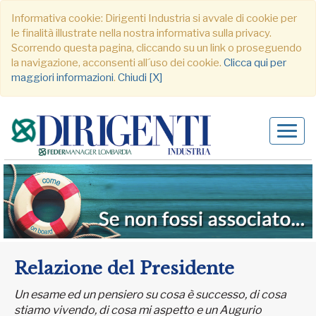
Informativa cookie: Dirigenti Industria si avvale di cookie per
le finalità illustrate nella nostra informativa sulla privacy.
Scorrendo questa pagina, cliccando su un link o proseguendo
la navigazione, acconsenti all´uso dei cookie.
Clicca qui per
maggiori informazioni
.
Chiudi [X]
Alter
navig
Relazione del Presidente
Un esame ed un pensiero su cosa è successo, di cosa
stiamo vivendo, di cosa mi aspetto e un Augurio