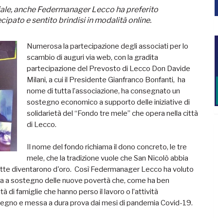
viale, anche Federmanager Lecco ha preferito
ipato e sentito brindisi in modalità online.
Numerosa la partecipazione degli associati per lo
scambio di auguri via web, con la gradita
partecipazione del Prevosto di Lecco Don Davide
Milani, a cui il Presidente Gianfranco Bonfanti, ha
nome di tutta l’associazione, ha consegnato un
sostegno economico a supporto delle iniziative di
solidarietà del “Fondo tre mele” che opera nella città
di Lecco.
Il nome del fondo richiama il dono concreto, le tre
mele, che la tradizione vuole che San Nicolò abbia
notte diventarono d'oro. Così Federmanager Lecco ha voluto
nza a sostegno delle nuove povertà che, come ha ben
à di famiglie che hanno perso il lavoro o l’attività
mpegno e messa a dura prova dai mesi di pandemia Covid-19.