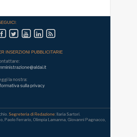
SEGUICI:
ER INSERZIONI PUBBLICITARIE
ontattare:
ministrazione@aldai.it
ggi la nostra:
formativa sulla privacy
chio.
Segreteria di Redazione:
Ilaria Sartori.
io, Paolo Ferrario, Olimpia Lamanna, Giovanni Pagnacco,