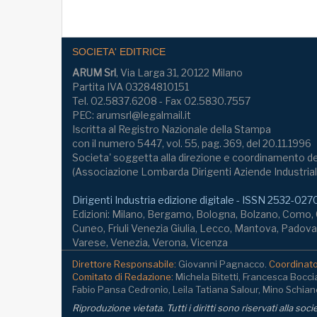
SOCIETA' EDITRICE
ARUM Srl
, Via Larga 31, 20122 Milano
Partita IVA 03284810151
Tel. 02.5837.6208 - Fax 02.5830.7557
PEC: arumsrl@legalmail.it
Iscritta al Registro Nazionale della Stampa
con il numero 5447, vol. 55, pag. 369, del 20.11.1996
Societa' soggetta alla direzione e coordinamento de
(Associazione Lombarda Dirigenti Aziende Industrial
Dirigenti Industria edizione digitale - ISSN 2532-027
Edizioni: Milano, Bergamo, Bologna, Bolzano, Como
Cuneo, Friuli Venezia Giulia, Lecco, Mantova, Padova,
Varese, Venezia, Verona, Vicenza
Direttore Responsabile:
Giovanni Pagnacco.
Coordinator
Comitato di Redazione:
Michela Bitetti, Francesca Bocci
Fabio Pansa Cedronio, Leila Tatiana Salour, Mino Schianc
Riproduzione vietata. Tutti i diritti sono riservati alla soc