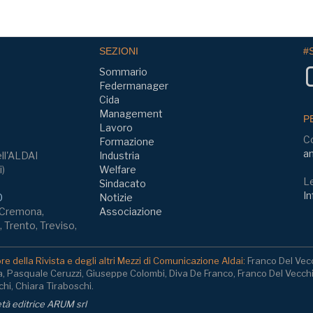
SEZIONI
#
Sommario
Federmanager
Cida
Management
P
Lavoro
C
Formazione
am
ll'ALDAI
Industria
i)
Welfare
Le
Sindacato
In
0
Notizie
, Cremona,
Associazione
 Trento, Treviso,
e della Rivista e degli altri Mezzi di Comunicazione Aldai:
Franco Del Vec
a, Pasquale Ceruzzi, Giuseppe Colombi, Diva De Franco, Franco Del Vecch
hi, Chiara Tiraboschi.
ietà editrice ARUM srl