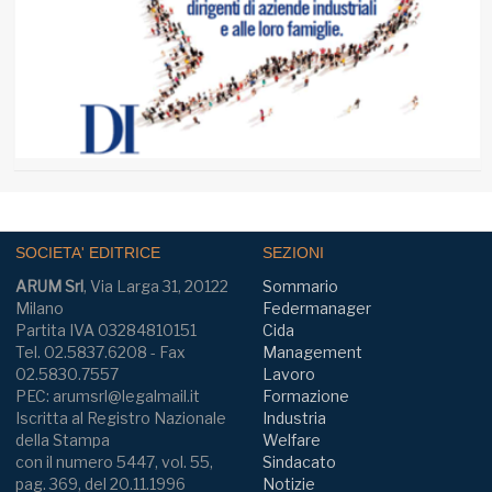
SOCIETA' EDITRICE
SEZIONI
ARUM Srl
, Via Larga 31, 20122
Sommario
Milano
Federmanager
Partita IVA 03284810151
Cida
Tel. 02.5837.6208 - Fax
Management
02.5830.7557
Lavoro
PEC: arumsrl@legalmail.it
Formazione
Iscritta al Registro Nazionale
Industria
della Stampa
Welfare
con il numero 5447, vol. 55,
Sindacato
pag. 369, del 20.11.1996
Notizie