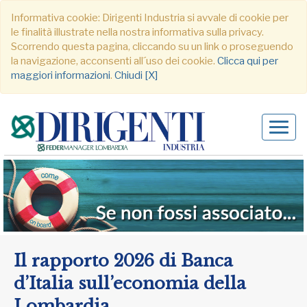
Informativa cookie: Dirigenti Industria si avvale di cookie per
le finalità illustrate nella nostra informativa sulla privacy.
Scorrendo questa pagina, cliccando su un link o proseguendo
la navigazione, acconsenti all´uso dei cookie.
Clicca qui per
maggiori informazioni
.
Chiudi [X]
Alter
navig
Il rapporto 2026 di Banca
d’Italia sull’economia della
Lombardia