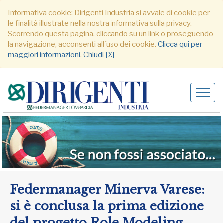
Informativa cookie: Dirigenti Industria si avvale di cookie per
le finalità illustrate nella nostra informativa sulla privacy.
Scorrendo questa pagina, cliccando su un link o proseguendo
la navigazione, acconsenti all´uso dei cookie.
Clicca qui per
maggiori informazioni
.
Chiudi [X]
Alter
navig
Federmanager Minerva Varese:
si è conclusa la prima edizione
del progetto Role Modeling