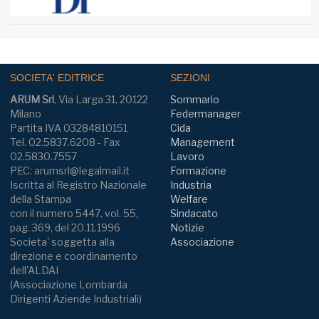
SOCIETA' EDITRICE
SEZIONI
ARUM Srl
, Via Larga 31, 20122
Sommario
Milano
Federmanager
Partita IVA 03284810151
Cida
Tel. 02.5837.6208 - Fax
Management
02.5830.7557
Lavoro
PEC: arumsrl@legalmail.it
Formazione
Iscritta al Registro Nazionale
Industria
della Stampa
Welfare
con il numero 5447, vol. 55,
Sindacato
pag. 369, del 20.11.1996
Notizie
Societa' soggetta alla
Associazione
direzione e coordinamento
dell'ALDAI
(Associazione Lombarda
Dirigenti Aziende Industriali)