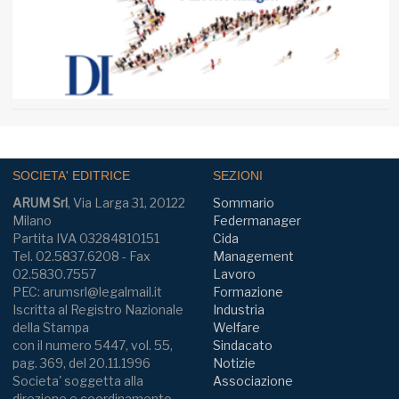
SOCIETA' EDITRICE
SEZIONI
ARUM Srl
, Via Larga 31, 20122
Sommario
Milano
Federmanager
Partita IVA 03284810151
Cida
Tel. 02.5837.6208 - Fax
Management
02.5830.7557
Lavoro
PEC: arumsrl@legalmail.it
Formazione
Iscritta al Registro Nazionale
Industria
della Stampa
Welfare
con il numero 5447, vol. 55,
Sindacato
pag. 369, del 20.11.1996
Notizie
Societa' soggetta alla
Associazione
direzione e coordinamento