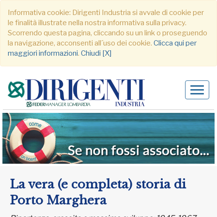
Informativa cookie: Dirigenti Industria si avvale di cookie per
le finalità illustrate nella nostra informativa sulla privacy.
Scorrendo questa pagina, cliccando su un link o proseguendo
la navigazione, acconsenti all´uso dei cookie.
Clicca qui per
maggiori informazioni
.
Chiudi [X]
Alter
navig
La vera (e completa) storia di
Porto Marghera