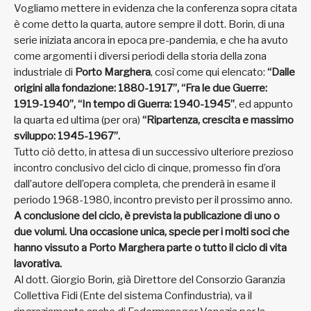
Vogliamo mettere in evidenza che la conferenza sopra citata
è come detto la quarta, autore sempre il dott. Borin, di una
serie iniziata ancora in epoca pre-pandemia, e che ha avuto
come argomenti i diversi periodi della storia della zona
industriale di
Porto Marghera
, così come qui elencato:
“Dalle
origini alla fondazione: 1880-1917”, “Fra le due Guerre:
1919-1940”, “In tempo di Guerra: 1940-1945”
, ed appunto
la quarta ed ultima (per ora)
“Ripartenza, crescita e massimo
sviluppo: 1945-1967”.
Tutto ciò detto, in attesa di un successivo ulteriore prezioso
incontro conclusivo del ciclo di cinque, promesso fin d’ora
dall’autore dell’opera completa, che prenderà in esame il
periodo 1968-1980, incontro previsto per il prossimo anno.
A conclusione del ciclo, è prevista la publicazione di uno o
due volumi. Una occasione unica, specie per i molti soci che
hanno vissuto a Porto Marghera parte o tutto il ciclo di vita
lavorativa.
Al dott. Giorgio Borin, già Direttore del Consorzio Garanzia
Collettiva Fidi (Ente del sistema Confindustria), va il