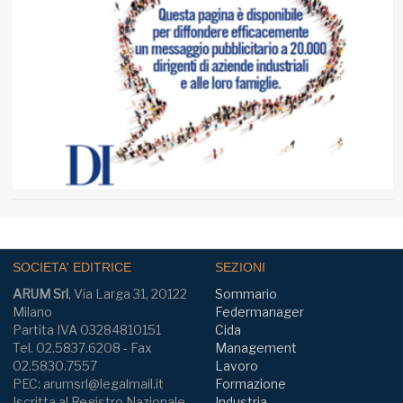
SOCIETA' EDITRICE
SEZIONI
ARUM Srl
, Via Larga 31, 20122
Sommario
Milano
Federmanager
Partita IVA 03284810151
Cida
Tel. 02.5837.6208 - Fax
Management
02.5830.7557
Lavoro
PEC: arumsrl@legalmail.it
Formazione
Iscritta al Registro Nazionale
Industria