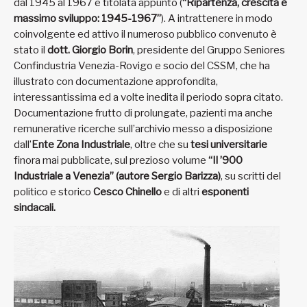
dal 1945 al 1967 e titolata appunto (
“Ripartenza, crescita e
massimo sviluppo: 1945-1967”
). A intrattenere in modo
coinvolgente ed attivo il numeroso pubblico convenuto è
stato il
dott. Giorgio Borin
, presidente del Gruppo Seniores
Confindustria Venezia-Rovigo e socio del CSSM, che ha
illustrato con documentazione approfondita,
interessantissima ed a volte inedita il periodo sopra citato.
Documentazione frutto di prolungate, pazienti ma anche
remunerative ricerche sull’archivio messo a disposizione
dall’
Ente Zona Industriale
, oltre che su
tesi universitarie
finora mai pubblicate, sul prezioso volume
“Il ’900
Industriale a Venezia” (autore Sergio Barizza)
, su scritti del
politico e storico
Cesco Chinello
e di altri
esponenti
sindacali.