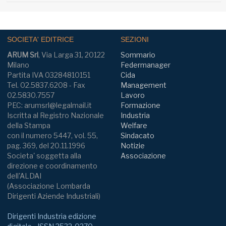
SOCIETA' EDITRICE
SEZIONI
ARUM Srl
, Via Larga 31, 20122
Sommario
Milano
Federmanager
Partita IVA 03284810151
Cida
Tel. 02.5837.6208 - Fax
Management
02.5830.7557
Lavoro
PEC: arumsrl@legalmail.it
Formazione
Iscritta al Registro Nazionale
Industria
della Stampa
Welfare
con il numero 5447, vol. 55,
Sindacato
pag. 369, del 20.11.1996
Notizie
Societa' soggetta alla
Associazione
direzione e coordinamento
dell'ALDAI
(Associazione Lombarda
Dirigenti Aziende Industriali)
Dirigenti Industria edizione