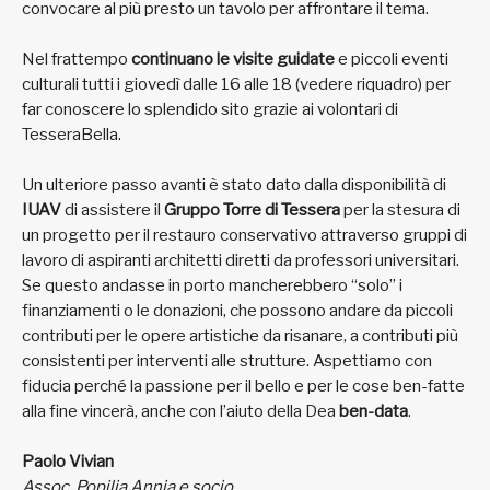
convocare al più presto un tavolo per affrontare il tema.
Nel frattempo
continuano le visite guidate
e piccoli eventi
culturali tutti i giovedì dalle 16 alle 18 (vedere riquadro) per
far conoscere lo splendido sito grazie ai volontari di
TesseraBella.
Un ulteriore passo avanti è stato dato dalla disponibilità di
IUAV
di assistere il
Gruppo Torre di Tessera
per la stesura di
un progetto per il restauro conservativo attraverso gruppi di
lavoro di aspiranti architetti diretti da professori universitari.
Se questo andasse in porto mancherebbero “solo” i
finanziamenti o le donazioni, che possono andare da piccoli
contributi per le opere artistiche da risanare, a contributi più
consistenti per interventi alle strutture. Aspettiamo con
fiducia perché la passione per il bello e per le cose ben-fatte
alla fine vincerà, anche con l’aiuto della Dea
ben-data
.
Paolo Vivian
Assoc. Popilia Annia e socio