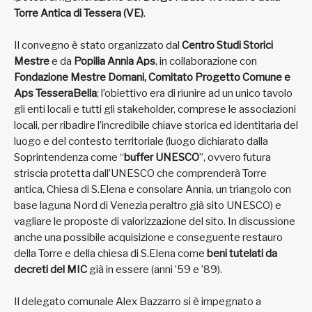
Torre Antica di Tessera (VE)
.
Il convegno è stato organizzato dal
Centro Studi Storici
Mestre
e da
Popilia Annia Aps
, in collaborazione con
Fondazione Mestre Domani, Comitato Progetto Comune e
Aps TesseraBella
; l’obiettivo era di riunire ad un unico tavolo
gli enti locali e tutti gli stakeholder, comprese le associazioni
locali, per ribadire l’incredibile chiave storica ed identitaria del
luogo e del contesto territoriale (luogo dichiarato dalla
Soprintendenza come “
buffer UNESCO
”, ovvero futura
striscia protetta dall’UNESCO che comprenderà Torre
antica, Chiesa di S.Elena e consolare Annia, un triangolo con
base laguna Nord di Venezia peraltro già sito UNESCO) e
vagliare le proposte di valorizzazione del sito. In discussione
anche una possibile acquisizione e conseguente restauro
della Torre e della chiesa di S.Elena come
beni tutelati da
decreti del MIC
già in essere (anni ’59 e ’89).
Il delegato comunale Alex Bazzarro si è impegnato a