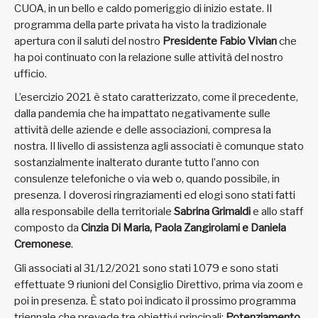
CUOA, in un bello e caldo pomeriggio di inizio estate. Il
programma della parte privata ha visto la tradizionale
apertura con il saluti del nostro
Presidente Fabio Vivian
che
ha poi continuato con la relazione sulle attività del nostro
ufficio.
L’esercizio 2021 è stato caratterizzato, come il precedente,
dalla pandemia che ha impattato negativamente sulle
attività delle aziende e delle associazioni, compresa la
nostra. Il livello di assistenza agli associati è comunque stato
sostanzialmente inalterato durante tutto l’anno con
consulenze telefoniche o via web o, quando possibile, in
presenza. I doverosi ringraziamenti ed elogi sono stati fatti
alla responsabile della territoriale
Sabrina Grimaldi
e allo staff
composto da
Cinzia Di Maria, Paola Zangirolami e Daniela
Cremonese
.
Gli associati al 31/12/2021 sono stati 1079 e sono stati
effettuate 9 riunioni del Consiglio Direttivo, prima via zoom e
poi in presenza. È stato poi indicato il prossimo programma
triennale che prevede tre obiettivi principali:
Potenziamento