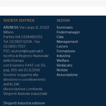
SOCIETA' EDITRICE
SEZIONI
ARUM Srl
, Via Larga 31, 20122
Sommario
Milano
Federmanager
Partita IVA 03284810151
Cida
Tel. 02.5837.6208 - Fax
Management
02.5830.7557
Lavoro
PEC: arumsrl@legalmail.it
Formazione
Iscritta al Registro Nazionale
Industria
della Stampa
Welfare
con il numero 5447, vol. 55,
Sindacato
pag. 369, del 20.11.1996
Notizie
Societa' soggetta alla
Associazione
direzione e coordinamento
dell'ALDAI
(Associazione Lombarda
Dirigenti Aziende Industriali)
Dirigenti Industria edizione