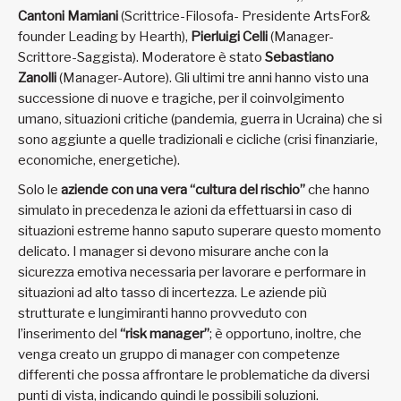
Cantoni Mamiani
(Scrittrice-Filosofa- Presidente ArtsFor&
founder Leading by Hearth),
Pierluigi Celli
(Manager-
Scrittore-Saggista). Moderatore è stato
Sebastiano
Zanolli
(Manager-Autore). Gli ultimi tre anni hanno visto una
successione di nuove e tragiche, per il coinvolgimento
umano, situazioni critiche (pandemia, guerra in Ucraina) che si
sono aggiunte a quelle tradizionali e cicliche (crisi finanziarie,
economiche, energetiche).
Solo le
aziende con una vera “cultura del rischio”
che hanno
simulato in precedenza le azioni da effettuarsi in caso di
situazioni estreme hanno saputo superare questo momento
delicato. I manager si devono misurare anche con la
sicurezza emotiva necessaria per lavorare e performare in
situazioni ad alto tasso di incertezza. Le aziende più
strutturate e lungimiranti hanno provveduto con
l’inserimento del
“risk manager”
; è opportuno, inoltre, che
venga creato un gruppo di manager con competenze
differenti che possa affrontare le problematiche da diversi
punti di vista, indicando quindi le possibili soluzioni.