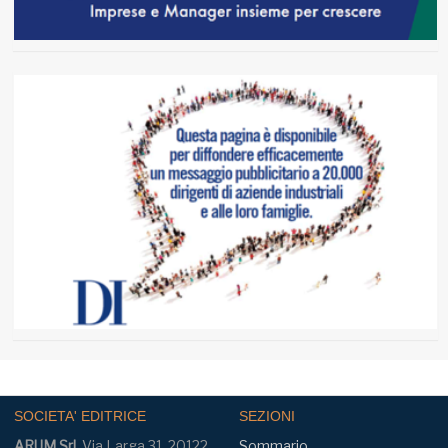
SOCIETA' EDITRICE
SEZIONI
ARUM Srl
, Via Larga 31, 20122
Sommario