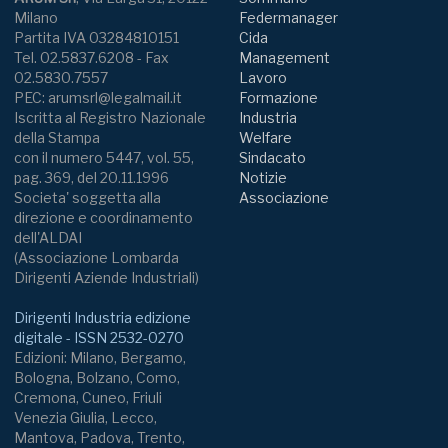
Milano
Federmanager
Partita IVA 03284810151
Cida
Tel. 02.5837.6208 - Fax
Management
02.5830.7557
Lavoro
PEC: arumsrl@legalmail.it
Formazione
Iscritta al Registro Nazionale
Industria
della Stampa
Welfare
con il numero 5447, vol. 55,
Sindacato
pag. 369, del 20.11.1996
Notizie
Societa' soggetta alla
Associazione
direzione e coordinamento
dell'ALDAI
(Associazione Lombarda
Dirigenti Aziende Industriali)
Dirigenti Industria edizione
digitale - ISSN 2532-0270
Edizioni: Milano, Bergamo,
Bologna, Bolzano, Como,
Cremona, Cuneo, Friuli
Venezia Giulia, Lecco,
Mantova, Padova, Trento,