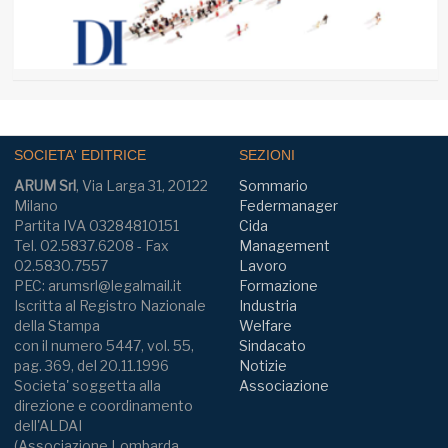
SOCIETA' EDITRICE
SEZIONI
ARUM Srl
, Via Larga 31, 20122
Sommario
Milano
Federmanager
Partita IVA 03284810151
Cida
Tel. 02.5837.6208 - Fax
Management
02.5830.7557
Lavoro
PEC: arumsrl@legalmail.it
Formazione
Iscritta al Registro Nazionale
Industria
della Stampa
Welfare
con il numero 5447, vol. 55,
Sindacato
pag. 369, del 20.11.1996
Notizie
Societa' soggetta alla
Associazione
direzione e coordinamento
dell'ALDAI
(Associazione Lombarda