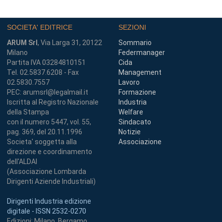
SOCIETA' EDITRICE
SEZIONI
ARUM Srl
, Via Larga 31, 20122
Sommario
Milano
Federmanager
Partita IVA 03284810151
Cida
Tel. 02.5837.6208 - Fax
Management
02.5830.7557
Lavoro
PEC: arumsrl@legalmail.it
Formazione
Iscritta al Registro Nazionale
Industria
della Stampa
Welfare
con il numero 5447, vol. 55,
Sindacato
pag. 369, del 20.11.1996
Notizie
Societa' soggetta alla
Associazione
direzione e coordinamento
dell'ALDAI
(Associazione Lombarda
Dirigenti Aziende Industriali)
Dirigenti Industria edizione
digitale - ISSN 2532-0270
Edizioni: Milano, Bergamo,