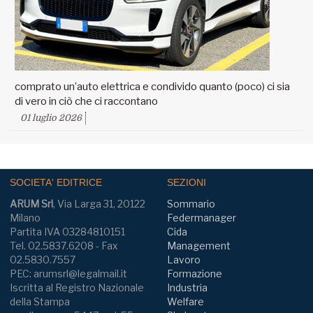
comprato un’auto elettrica e condivido quanto (poco) ci sia
di vero in ciò che ci raccontano
01 luglio 2026
SOCIETA' EDITRICE
SEZIONI
ARUM Srl
, Via Larga 31, 20122
Sommario
Milano
Federmanager
Partita IVA 03284810151
Cida
Tel. 02.5837.6208 - Fax
Management
02.5830.7557
Lavoro
PEC: arumsrl@legalmail.it
Formazione
Iscritta al Registro Nazionale
Industria
della Stampa
Welfare