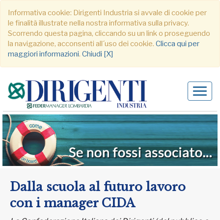
Informativa cookie: Dirigenti Industria si avvale di cookie per
le finalità illustrate nella nostra informativa sulla privacy.
Scorrendo questa pagina, cliccando su un link o proseguendo
la navigazione, acconsenti all´uso dei cookie.
Clicca qui per
maggiori informazioni
.
Chiudi [X]
Alter
navig
Dalla scuola al futuro lavoro
con i manager CIDA