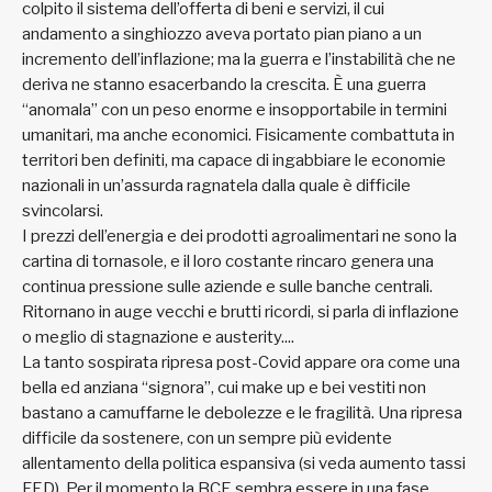
colpito il sistema dell’offerta di beni e servizi, il cui
andamento a singhiozzo aveva portato pian piano a un
incremento dell’inflazione; ma la guerra e l’instabilità che ne
deriva ne stanno esacerbando la crescita. È una guerra
“anomala” con un peso enorme e insopportabile in termini
umanitari, ma anche economici. Fisicamente combattuta in
territori ben definiti, ma capace di ingabbiare le economie
nazionali in un’assurda ragnatela dalla quale è difficile
svincolarsi.
I prezzi dell’energia e dei prodotti agroalimentari ne sono la
cartina di tornasole, e il loro costante rincaro genera una
continua pressione sulle aziende e sulle banche centrali.
Ritornano in auge vecchi e brutti ricordi, si parla di inflazione
o meglio di stagnazione e austerity....
La tanto sospirata ripresa post-Covid appare ora come una
bella ed anziana “signora”, cui make up e bei vestiti non
bastano a camuffarne le debolezze e le fragilità. Una ripresa
difficile da sostenere, con un sempre più evidente
allentamento della politica espansiva (si veda aumento tassi
FED). Per il momento la BCE sembra essere in una fase