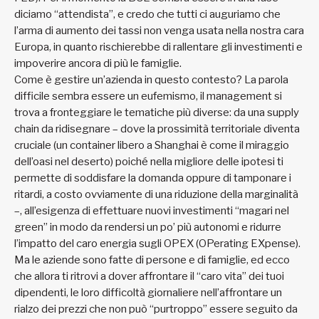
diciamo “attendista”, e credo che tutti ci auguriamo che
l’arma di aumento dei tassi non venga usata nella nostra cara
Europa, in quanto rischierebbe di rallentare gli investimenti e
impoverire ancora di più le famiglie.
Come è gestire un’azienda in questo contesto? La parola
difficile sembra essere un eufemismo, il management si
trova a fronteggiare le tematiche più diverse: da una supply
chain da ridisegnare – dove la prossimità territoriale diventa
cruciale (un container libero a Shanghai è come il miraggio
dell’oasi nel deserto) poiché nella migliore delle ipotesi ti
permette di soddisfare la domanda oppure di tamponare i
ritardi, a costo ovviamente di una riduzione della marginalità
–, all’esigenza di effettuare nuovi investimenti “magari nel
green” in modo da rendersi un po’ più autonomi e ridurre
l’impatto del caro energia sugli OPEX (OPerating EXpense).
Ma le aziende sono fatte di persone e di famiglie, ed ecco
che allora ti ritrovi a dover affrontare il “caro vita” dei tuoi
dipendenti, le loro difficoltà giornaliere nell’affrontare un
rialzo dei prezzi che non può “purtroppo” essere seguito da