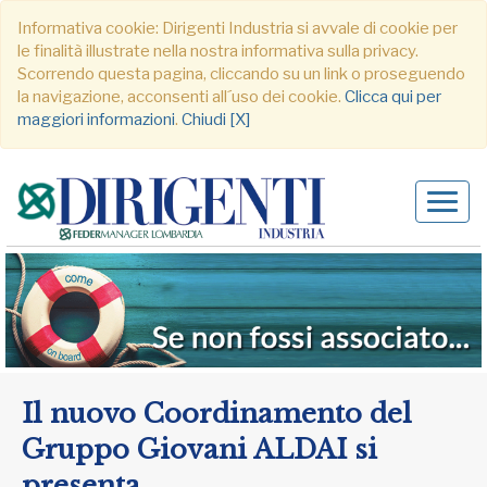
Informativa cookie: Dirigenti Industria si avvale di cookie per
le finalità illustrate nella nostra informativa sulla privacy.
Scorrendo questa pagina, cliccando su un link o proseguendo
la navigazione, acconsenti all´uso dei cookie.
Clicca qui per
maggiori informazioni
.
Chiudi [X]
Alter
navig
Il nuovo Coordinamento del
Gruppo Giovani ALDAI si
presenta