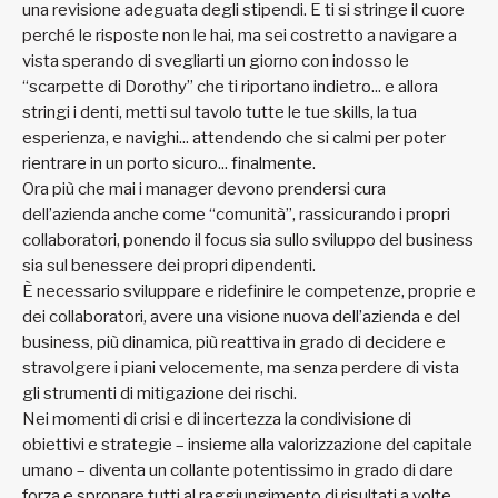
una revisione adeguata degli stipendi. E ti si stringe il cuore
perché le risposte non le hai, ma sei costretto a navigare a
vista sperando di svegliarti un giorno con indosso le
“scarpette di Dorothy” che ti riportano indietro... e allora
stringi i denti, metti sul tavolo tutte le tue skills, la tua
esperienza, e navighi... attendendo che si calmi per poter
rientrare in un porto sicuro... finalmente.
Ora più che mai i manager devono prendersi cura
dell’azienda anche come “comunità”, rassicurando i propri
collaboratori, ponendo il focus sia sullo sviluppo del business
sia sul benessere dei propri dipendenti.
È necessario sviluppare e ridefinire le competenze, proprie e
dei collaboratori, avere una visione nuova dell’azienda e del
business, più dinamica, più reattiva in grado di decidere e
stravolgere i piani velocemente, ma senza perdere di vista
gli strumenti di mitigazione dei rischi.
Nei momenti di crisi e di incertezza la condivisione di
obiettivi e strategie – insieme alla valorizzazione del capitale
umano – diventa un collante potentissimo in grado di dare
forza e spronare tutti al raggiungimento di risultati a volte