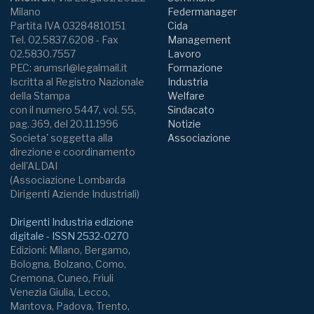
Milano
Federmanager
Partita IVA 03284810151
Cida
Tel. 02.5837.6208 - Fax
Management
02.5830.7557
Lavoro
PEC: arumsrl@legalmail.it
Formazione
Iscritta al Registro Nazionale
Industria
della Stampa
Welfare
con il numero 5447, vol. 55,
Sindacato
pag. 369, del 20.11.1996
Notizie
Societa' soggetta alla
Associazione
direzione e coordinamento
dell'ALDAI
(Associazione Lombarda
Dirigenti Aziende Industriali)
Dirigenti Industria edizione
digitale - ISSN 2532-0270
Edizioni: Milano, Bergamo,
Bologna, Bolzano, Como,
Cremona, Cuneo, Friuli
Venezia Giulia, Lecco,
Mantova, Padova, Trento,