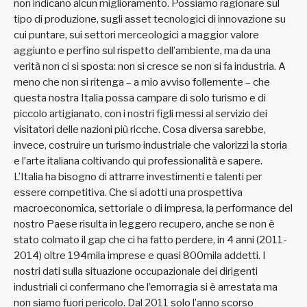
non indicano alcun miglioramento. Possiamo ragionare sul
tipo di produzione, sugli asset tecnologici di innovazione su
cui puntare, sui settori merceologici a maggior valore
aggiunto e perfino sul rispetto dell’ambiente, ma da una
verità non ci si sposta: non si cresce se non si fa industria. A
meno che non si ritenga – a mio avviso follemente – che
questa nostra Italia possa campare di solo turismo e di
piccolo artigianato, con i nostri figli messi al servizio dei
visitatori delle nazioni più ricche. Cosa diversa sarebbe,
invece, costruire un turismo industriale che valorizzi la storia
e l’arte italiana coltivando qui professionalità e sapere.
L’Italia ha bisogno di attrarre investimenti e talenti per
essere competitiva. Che si adotti una prospettiva
macroeconomica, settoriale o di impresa, la performance del
nostro Paese risulta in leggero recupero, anche se non è
stato colmato il gap che ci ha fatto perdere, in 4 anni (2011-
2014) oltre 194mila imprese e quasi 800mila addetti. I
nostri dati sulla situazione occupazionale dei dirigenti
industriali ci confermano che l’emorragia si è arrestata ma
non siamo fuori pericolo. Dal 2011 solo l’anno scorso