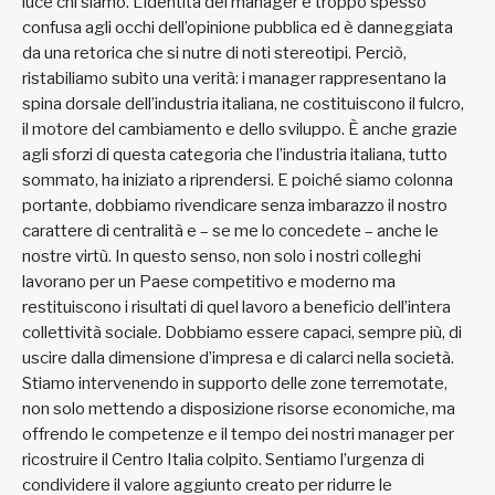
luce chi siamo. L’identità del manager è troppo spesso
confusa agli occhi dell’opinione pubblica ed è danneggiata
da una retorica che si nutre di noti stereotipi. Perciò,
ristabiliamo subito una verità: i manager rappresentano la
spina dorsale dell’industria italiana, ne costituiscono il fulcro,
il motore del cambiamento e dello sviluppo. È anche grazie
agli sforzi di questa categoria che l’industria italiana, tutto
sommato, ha iniziato a riprendersi. E poiché siamo colonna
portante, dobbiamo rivendicare senza imbarazzo il nostro
carattere di centralità e – se me lo concedete – anche le
nostre virtù. In questo senso, non solo i nostri colleghi
lavorano per un Paese competitivo e moderno ma
restituiscono i risultati di quel lavoro a beneficio dell’intera
collettività sociale. Dobbiamo essere capaci, sempre più, di
uscire dalla dimensione d’impresa e di calarci nella società.
Stiamo intervenendo in supporto delle zone terremotate,
non solo mettendo a disposizione risorse economiche, ma
offrendo le competenze e il tempo dei nostri manager per
ricostruire il Centro Italia colpito. Sentiamo l’urgenza di
condividere il valore aggiunto creato per ridurre le