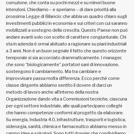
corruzione, che conta su pochi mezzi e su minori buone
intenzioni. Chiediamo – e speriamo – di dare priorità alla
prossima Legge di Bilancio: che abbia un quadro chiaro sugli
investimenti pubblici in economia e sui criteri con cui saranno
mobilizzati a sostegno della crescita. Questo Paese non può
andare avanti solo con scelte di carattere congiunturale. Chi
sta in azienda è ormai abituato a ragionare su piani industriali
a 3 anni. Non è un buon segnale il fatto che questo orizzonte
temporale si sia accorciato drammaticamente. I manager,
che sono “biologicamente” portatori sani di innovazione,
sostengono il cambiamento. Ma tra cambiare e
improvvisare passa molta differenza. Ecco perché come
classe dirigente abbiamo sentito il dovere di darci un
metodo di lavoro anche all’interno della nostra
Organizzazione dando vita a Commissioni tecniche, ciascuna
per ogni settore industriale, alle quali partecipano colleghi
che hanno competenze conformi al progetto da elaborare.
Su energia, Industria 4.0, infrastrutture, trasporti e logistica,
siderurgia, sanità, chimica e farmaceutico abbiamo messo in
campo idee e soluzioni. Sono tutti dossier che condividiamo