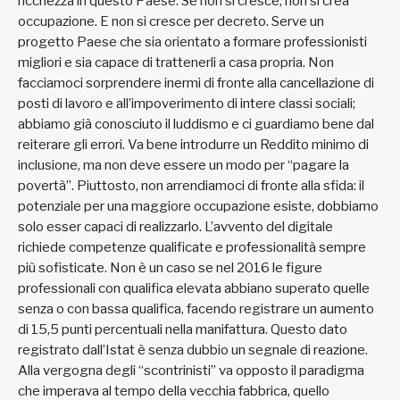
ricchezza in questo Paese. Se non si cresce, non si crea
occupazione. E non si cresce per decreto. Serve un
progetto Paese che sia orientato a formare professionisti
migliori e sia capace di trattenerli a casa propria. Non
facciamoci sorprendere inermi di fronte alla cancellazione di
posti di lavoro e all’impoverimento di intere classi sociali;
abbiamo già conosciuto il luddismo e ci guardiamo bene dal
reiterare gli errori. Va bene introdurre un Reddito minimo di
inclusione, ma non deve essere un modo per “pagare la
povertà”. Piuttosto, non arrendiamoci di fronte alla sfida: il
potenziale per una maggiore occupazione esiste, dobbiamo
solo esser capaci di realizzarlo. L’avvento del digitale
richiede competenze qualificate e professionalità sempre
più sofisticate. Non è un caso se nel 2016 le figure
professionali con qualifica elevata abbiano superato quelle
senza o con bassa qualifica, facendo registrare un aumento
di 15,5 punti percentuali nella manifattura. Questo dato
registrato dall’Istat è senza dubbio un segnale di reazione.
Alla vergogna degli “scontrinisti” va opposto il paradigma
che imperava al tempo della vecchia fabbrica, quello