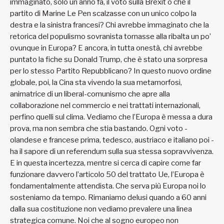
immaginato, solo un anno fa, il voto sulla Brexit o che il
partito di Marine Le Pen scalzasse con un unico colpo la
destra e la sinistra francesi? Chi avrebbe immaginato che la
retorica del populismo sovranista tornasse alla ribalta un po’
ovunque in Europa? E ancora, in tutta onestà, chi avrebbe
puntato la fiche su Donald Trump, che è stato una sorpresa
per lo stesso Partito Repubblicano? In questo nuovo ordine
globale, poi, la Cina sta vivendo la sua metamorfosi,
animatrice di un liberal-comunismo che apre alla
collaborazione nel commercio e nei trattati internazionali,
perfino quelli sul clima. Vediamo che l’Europa è messa a dura
prova, ma non sembra che stia bastando. Ogni voto -
olandese e francese prima, tedesco, austriaco e italiano poi -
ha il sapore di un referendum sulla sua stessa sopravvivenza.
E in questa incertezza, mentre si cerca di capire come far
funzionare davvero l’articolo 50 del trattato Ue, l’Europa è
fondamentalmente attendista. Che serva più Europa noi lo
sosteniamo da tempo. Rimaniamo delusi quando a 60 anni
dalla sua costituzione non vediamo prevalere una linea
strategica comune. Noi che al sogno europeo non