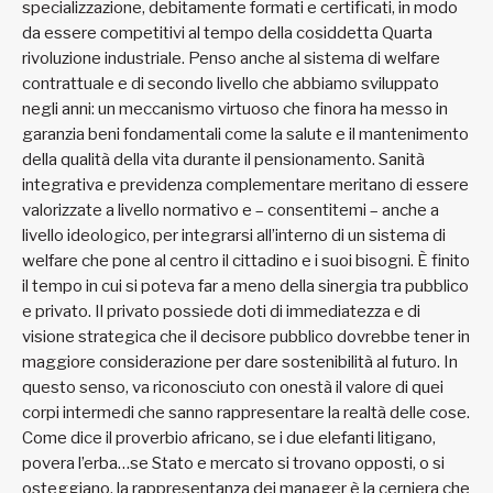
specializzazione, debitamente formati e certificati, in modo
da essere competitivi al tempo della cosiddetta Quarta
rivoluzione industriale. Penso anche al sistema di welfare
contrattuale e di secondo livello che abbiamo sviluppato
negli anni: un meccanismo virtuoso che finora ha messo in
garanzia beni fondamentali come la salute e il mantenimento
della qualità della vita durante il pensionamento. Sanità
integrativa e previdenza complementare meritano di essere
valorizzate a livello normativo e – consentitemi – anche a
livello ideologico, per integrarsi all’interno di un sistema di
welfare che pone al centro il cittadino e i suoi bisogni. È finito
il tempo in cui si poteva far a meno della sinergia tra pubblico
e privato. Il privato possiede doti di immediatezza e di
visione strategica che il decisore pubblico dovrebbe tener in
maggiore considerazione per dare sostenibilità al futuro. In
questo senso, va riconosciuto con onestà il valore di quei
corpi intermedi che sanno rappresentare la realtà delle cose.
Come dice il proverbio africano, se i due elefanti litigano,
povera l’erba…se Stato e mercato si trovano opposti, o si
osteggiano, la rappresentanza dei manager è la cerniera che