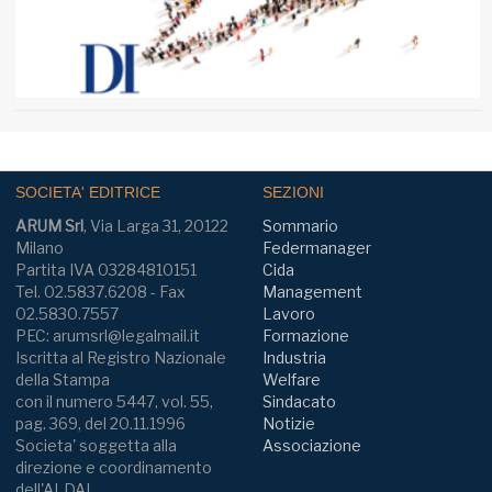
SOCIETA' EDITRICE
SEZIONI
ARUM Srl
, Via Larga 31, 20122
Sommario
Milano
Federmanager
Partita IVA 03284810151
Cida
Tel. 02.5837.6208 - Fax
Management
02.5830.7557
Lavoro
PEC: arumsrl@legalmail.it
Formazione
Iscritta al Registro Nazionale
Industria
della Stampa
Welfare
con il numero 5447, vol. 55,
Sindacato
pag. 369, del 20.11.1996
Notizie
Societa' soggetta alla
Associazione
direzione e coordinamento
dell'ALDAI