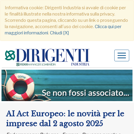
Informativa cookie: Dirigenti Industria si avvale di cookie per
le finalità illustrate nella nostra informativa sulla privacy.
Scorrendo questa pagina, cliccando su un link o proseguendo
la navigazione, acconsenti all´uso dei cookie.
Clicca qui per
maggiori informazioni
.
Chiudi [X]
Alter
navig
AI Act Europeo: le novità per le
imprese dal 2 agosto 2025