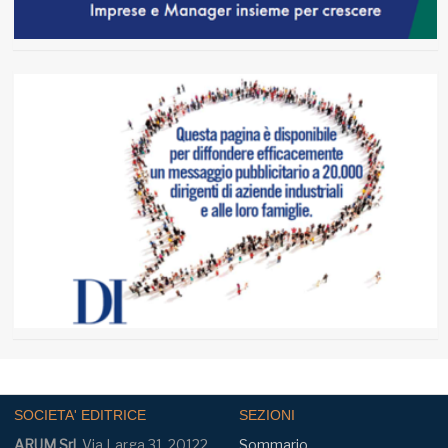
SOCIETA' EDITRICE
SEZIONI
ARUM Srl
, Via Larga 31, 20122
Sommario