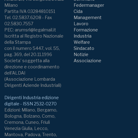
Milano
Federmanager
Partita IVA 03284810151
Cida
Tel. 02.5837.6208 - Fax
Management
02.5830.7557
Lavoro
PEC: arumsrl@legalmail.it
Formazione
Iscritta al Registro Nazionale
Industria
della Stampa
Welfare
con il numero 5447, vol. 55,
Sindacato
pag. 369, del 20.11.1996
Notizie
Societa' soggetta alla
Associazione
direzione e coordinamento
dell'ALDAI
(Associazione Lombarda
Dirigenti Aziende Industriali)
Dirigenti Industria edizione
digitale - ISSN 2532-0270
Edizioni: Milano, Bergamo,
Bologna, Bolzano, Como,
Cremona, Cuneo, Friuli
Venezia Giulia, Lecco,
Mantova, Padova, Trento,