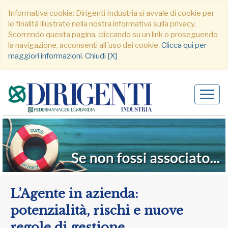
Informativa cookie: Dirigenti Industria si avvale di cookie per
le finalità illustrate nella nostra informativa sulla privacy.
Scorrendo questa pagina, cliccando su un link o proseguendo
la navigazione, acconsenti all´uso dei cookie.
Clicca qui per
maggiori informazioni
.
Chiudi [X]
Alter
navig
L’Agente in azienda:
potenzialità, rischi e nuove
regole di gestione