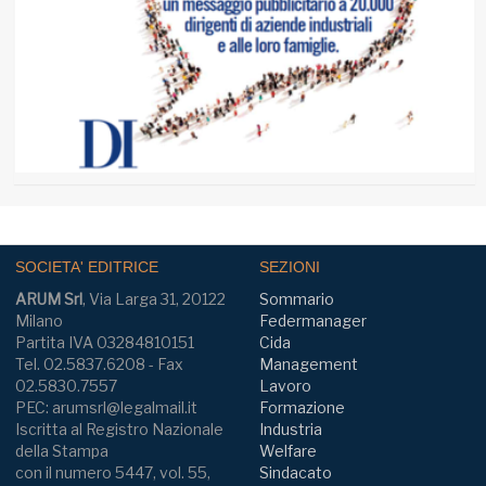
SOCIETA' EDITRICE
SEZIONI
ARUM Srl
, Via Larga 31, 20122
Sommario
Milano
Federmanager
Partita IVA 03284810151
Cida
Tel. 02.5837.6208 - Fax
Management
02.5830.7557
Lavoro
PEC: arumsrl@legalmail.it
Formazione
Iscritta al Registro Nazionale
Industria
della Stampa
Welfare
con il numero 5447, vol. 55,
Sindacato