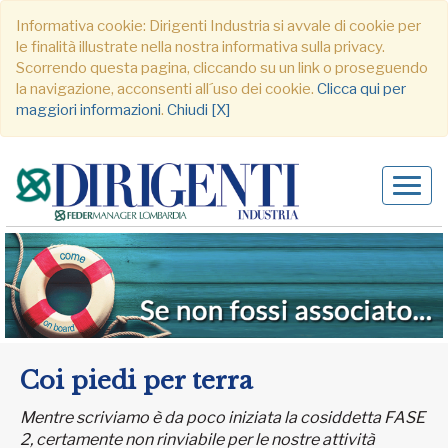
Informativa cookie: Dirigenti Industria si avvale di cookie per
le finalità illustrate nella nostra informativa sulla privacy.
Scorrendo questa pagina, cliccando su un link o proseguendo
la navigazione, acconsenti all´uso dei cookie.
Clicca qui per
maggiori informazioni
.
Chiudi [X]
Alter
navig
Coi piedi per terra
Mentre scriviamo è da poco iniziata la cosiddetta FASE
2, certamente non rinviabile per le nostre attività