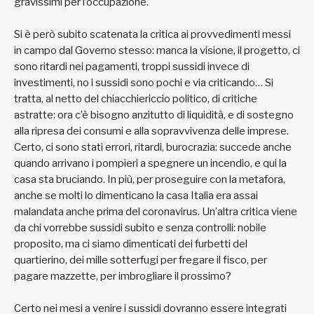
gravissimi per l’occupazione.
Si è però subito scatenata la critica ai provvedimenti messi
in campo dal Governo stesso: manca la visione, il progetto, ci
sono ritardi nei pagamenti, troppi sussidi invece di
investimenti, no i sussidi sono pochi e via criticando… Si
tratta, al netto del chiacchiericcio politico, di critiche
astratte: ora c’è bisogno anzitutto di liquidità, e di sostegno
alla ripresa dei consumi e alla sopravvivenza delle imprese.
Certo, ci sono stati errori, ritardi, burocrazia: succede anche
quando arrivano i pompieri a spegnere un incendio, e qui la
casa sta bruciando. In più, per proseguire con la metafora,
anche se molti lo dimenticano la casa Italia era assai
malandata anche prima del coronavirus. Un’altra critica viene
da chi vorrebbe sussidi subito e senza controlli: nobile
proposito, ma ci siamo dimenticati dei furbetti del
quartierino, dei mille sotterfugi per fregare il fisco, per
pagare mazzette, per imbrogliare il prossimo?
Certo nei mesi a venire i sussidi dovranno essere integrati