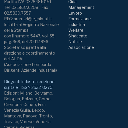
Partita IVA 03284810151
Cida
Tel. 02.5837.6208 - Fax
Management
02.5830.7557
Lavoro
PEC: arumsrl@legalmail.it
Formazione
Iscritta al Registro Nazionale
Industria
della Stampa
Welfare
con il numero 5447, vol. 55,
Sindacato
pag. 369, del 20.11.1996
Notizie
Societa' soggetta alla
Associazione
direzione e coordinamento
dell'ALDAI
(Associazione Lombarda
Dirigenti Aziende Industriali)
Dirigenti Industria edizione
digitale - ISSN 2532-0270
Edizioni: Milano, Bergamo,
Bologna, Bolzano, Como,
Cremona, Cuneo, Friuli
Venezia Giulia, Lecco,
Mantova, Padova, Trento,
Treviso, Varese, Venezia,
Verona, Vicenza