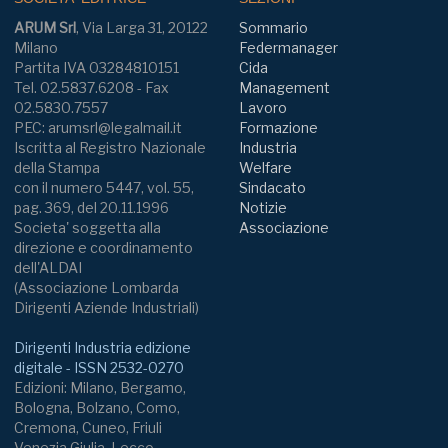
ARUM Srl
, Via Larga 31, 20122
Sommario
Milano
Federmanager
Partita IVA 03284810151
Cida
Tel. 02.5837.6208 - Fax
Management
02.5830.7557
Lavoro
PEC: arumsrl@legalmail.it
Formazione
Iscritta al Registro Nazionale
Industria
della Stampa
Welfare
con il numero 5447, vol. 55,
Sindacato
pag. 369, del 20.11.1996
Notizie
Societa' soggetta alla
Associazione
direzione e coordinamento
dell'ALDAI
(Associazione Lombarda
Dirigenti Aziende Industriali)
Dirigenti Industria edizione
digitale - ISSN 2532-0270
Edizioni: Milano, Bergamo,
Bologna, Bolzano, Como,
Cremona, Cuneo, Friuli
Venezia Giulia, Lecco,