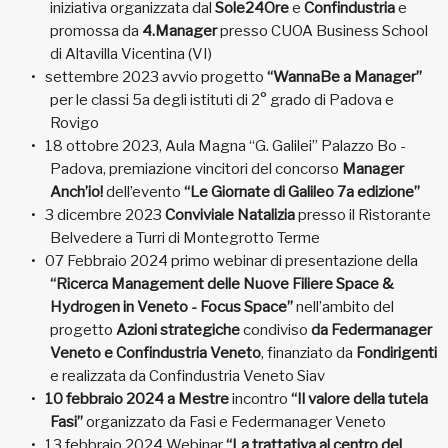
iniziativa organizzata dal
Sole24Ore
e
Confindustria
e
promossa da
4.Manager
presso CUOA Business School
di Altavilla Vicentina (VI)
settembre 2023 avvio progetto
“WannaBe a Manager”
per le classi 5a degli istituti di 2° grado di Padova e
Rovigo
18 ottobre 2023, Aula Magna “G. Galilei” Palazzo Bo -
Padova, premiazione vincitori del concorso
Manager
Anch’io!
dell’evento
“Le Giornate di Galileo 7a edizione”
3 dicembre 2023
Conviviale Natalizia
presso il Ristorante
Belvedere a Turri di Montegrotto Terme
07 Febbraio 2024 primo webinar di presentazione della
“Ricerca Management delle Nuove Filiere Space &
Hydrogen in Veneto - Focus Space”
nell’ambito del
progetto
Azioni strategiche
condiviso
da Federmanager
Veneto e Confindustria Veneto
, finanziato da
Fondirigenti
e realizzata da Confindustria Veneto Siav
10 febbraio 2024 a Mestre
incontro
“Il valore della tutela
Fasi”
organizzato da Fasi e Federmanager Veneto
13 febbraio 2024 Webinar
“La trattativa al centro del