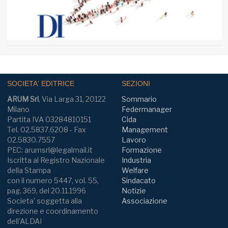
SOCIETA' EDITRICE
SEZIONI
ARUM Srl
, Via Larga 31, 20122
Sommario
Milano
Federmanager
Partita IVA 03284810151
Cida
Tel. 02.5837.6208 - Fax
Management
02.5830.7557
Lavoro
PEC: arumsrl@legalmail.it
Formazione
Iscritta al Registro Nazionale
Industria
della Stampa
Welfare
con il numero 5447, vol. 55,
Sindacato
pag. 369, del 20.11.1996
Notizie
Societa' soggetta alla
Associazione
direzione e coordinamento
dell'ALDAI