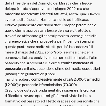
della Presidenza del Consiglio dei Ministri, che la legge
delega è stata sì approvata nel giugno 2022,
ma che
manchino ancora tutti i decreti attuativi
, senza i quali il lavoro
svolto risulterà sostanzialmente inutile ed inefficace.
Il nuovo parlamento che dovrà dare il proprio parere non è
quello che ha approvato la legge delega e oltretutto si
troverà ad affrontare gli enormi problemi conseguenti alla
crisi energetica che si prospetta per l’inverno e i tempi a
questo punto sono molto stretti perché la scadenza è il
mese di marzo del 2023, sono “solo” sei mesi che per la
burocrazia italiana equivalgono ad un battito di ciglia. L’altro
ostacolo che si presenta è la ormai
cronica mancanza di
personale sanitario
: secondo le stime dei medici ospedalieri
(Anaao) e degli infermieri (Fnopi)
mancherebbero
complessivamente circa 82.000 tra medici
(12.000) e personale infermieristico (70.000)
.
Ci sono due ostacoli fondamentali da superare: la cronica
difficoltà a trovare operatori già formati, visto l’imbuto
formativo del passato ed il tetto di spesa del personale che