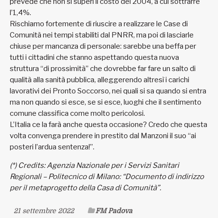
prevede che non si superi il costo del 2004, a cui sottrarre
l’1,4%.
Rischiamo fortemente di riuscire a realizzare le Case di
Comunità nei tempi stabiliti dal PNRR, ma poi di lasciarle
chiuse per mancanza di personale: sarebbe una beffa per
tutti i cittadini che stanno aspettando questa nuova
struttura “di prossimità” che dovrebbe far fare un salto di
qualità alla sanità pubblica, alleggerendo altresì i carichi
lavorativi dei Pronto Soccorso, nei quali si sa quando si entra
ma non quando si esce, se si esce, luoghi che il sentimento
comune classifica come molto pericolosi.
L’Italia ce la farà anche questa occasione? Credo che questa
volta convenga prendere in prestito dal Manzoni il suo “ai
posteri l’ardua sentenza!”.
(*) Credits: Agenzia Nazionale per i Servizi Sanitari
Regionali – Politecnico di Milano: “Documento di indirizzo
per il metaprogetto della Casa di Comunità”.
21 settembre 2022
FM Padova