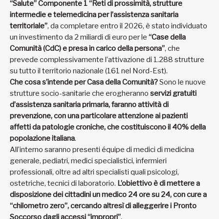
“Salute” Componente 1 “Reti di prossimità, strutture
intermedie e telemedicina per l’assistenza sanitaria
territoriale”
, da completare entro il 2026, è stato individuato
un investimento da 2 miliardi di euro per le
“Case della
Comunità (CdC) e presa in carico della persona”
, che
prevede complessivamente l’attivazione di 1.288 strutture
su tutto il territorio nazionale (161 nel Nord-Est).
Che cosa s’intende per Casa della Comunità?
Sono le nuove
strutture socio-sanitarie che erogheranno
servizi gratuiti
d’assistenza sanitaria primaria, faranno attività di
prevenzione, con una particolare attenzione ai pazienti
affetti da patologie croniche, che costituiscono il 40% della
popolazione italiana
.
All’interno saranno presenti équipe di medici di medicina
generale, pediatri, medici specialistici, infermieri
professionali, oltre ad altri specialisti quali psicologi,
ostetriche, tecnici di laboratorio.
L’obiettivo è di mettere a
disposizione dei cittadini un medico 24 ore su 24, con cure a
“chilometro zero”, cercando altresì di alleggerire i Pronto
Soccorso dagli accessi “impropri”
.