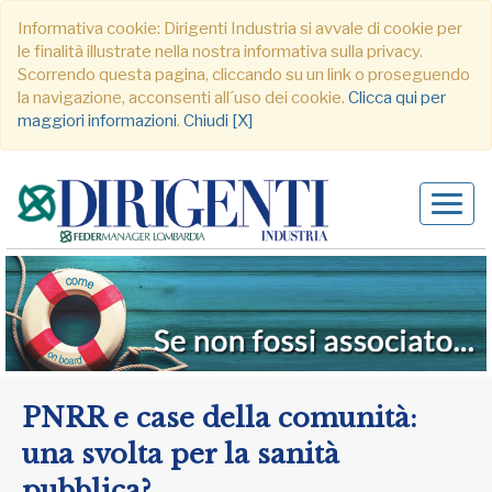
Informativa cookie: Dirigenti Industria si avvale di cookie per
le finalità illustrate nella nostra informativa sulla privacy.
Scorrendo questa pagina, cliccando su un link o proseguendo
la navigazione, acconsenti all´uso dei cookie.
Clicca qui per
maggiori informazioni
.
Chiudi [X]
Alter
navig
PNRR e case della comunità:
una svolta per la sanità
pubblica?