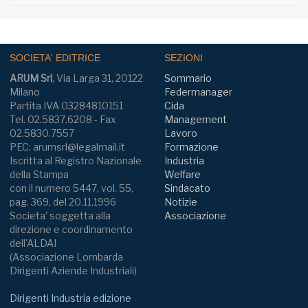
SOCIETA' EDITRICE
SEZIONI
ARUM Srl
, Via Larga 31, 20122
Sommario
Milano
Federmanager
Partita IVA 03284810151
Cida
Tel. 02.5837.6208 - Fax
Management
02.5830.7557
Lavoro
PEC: arumsrl@legalmail.it
Formazione
Iscritta al Registro Nazionale
Industria
della Stampa
Welfare
con il numero 5447, vol. 55,
Sindacato
pag. 369, del 20.11.1996
Notizie
Societa' soggetta alla
Associazione
direzione e coordinamento
dell'ALDAI
(Associazione Lombarda
Dirigenti Aziende Industriali)
Dirigenti Industria edizione