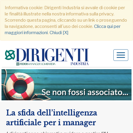
Informativa cookie: Dirigenti Industria si avvale di cookie per
le finalità illustrate nella nostra informativa sulla privacy.
Scorrendo questa pagina, cliccando su un link o proseguendo
la navigazione, acconsenti all´uso dei cookie.
Clicca qui per
maggiori informazioni
.
Chiudi [X]
Alter
navig
La sfida dell’intelligenza
artificiale per i manager