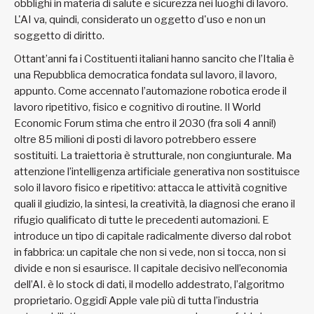
obblighi in materia di salute e sicurezza nei luoghi di lavoro.
L'AI va, quindi, considerato un oggetto d'uso e non un
soggetto di diritto.
Ottant’anni fa i Costituenti italiani hanno sancito che l’Italia è
una Repubblica democratica fondata sul lavoro, il lavoro,
appunto. Come accennato l’automazione robotica erode il
lavoro ripetitivo, fisico e cognitivo di routine. Il World
Economic Forum stima che entro il 2030 (fra soli 4 anni!)
oltre 85 milioni di posti di lavoro potrebbero essere
sostituiti. La traiettoria è strutturale, non congiunturale. Ma
attenzione l’intelligenza artificiale generativa non sostituisce
solo il lavoro fisico e ripetitivo: attacca le attività cognitive
quali il giudizio, la sintesi, la creatività, la diagnosi che erano il
rifugio qualificato di tutte le precedenti automazioni. E
introduce un tipo di capitale radicalmente diverso dal robot
in fabbrica: un capitale che non si vede, non si tocca, non si
divide e non si esaurisce. Il capitale decisivo nell’economia
dell’AI. è lo stock di dati, il modello addestrato, l’algoritmo
proprietario. Oggidì Apple vale più di tutta l’industria