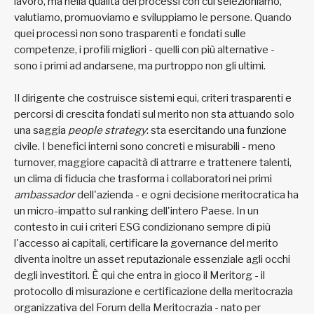
lavoro, ma nella qualità dei processi con cui selezioniamo,
valutiamo, promuoviamo e sviluppiamo le persone. Quando
quei processi non sono trasparenti e fondati sulle
competenze, i profili migliori - quelli con più alternative -
sono i primi ad andarsene, ma purtroppo non gli ultimi.
Il dirigente che costruisce sistemi equi, criteri trasparenti e
percorsi di crescita fondati sul merito non sta attuando solo
una saggia
people strategy
: sta esercitando una funzione
civile. I benefici interni sono concreti e misurabili - meno
turnover, maggiore capacità di attrarre e trattenere talenti,
un clima di fiducia che trasforma i collaboratori nei primi
ambassador
dell'azienda - e ogni decisione meritocratica ha
un micro-impatto sul ranking dell'intero Paese. In un
contesto in cui i criteri ESG condizionano sempre di più
l'accesso ai capitali, certificare la governance del merito
diventa inoltre un asset reputazionale essenziale agli occhi
degli investitori. È qui che entra in gioco il Meritorg - il
protocollo di misurazione e certificazione della meritocrazia
organizzativa del Forum della Meritocrazia - nato per