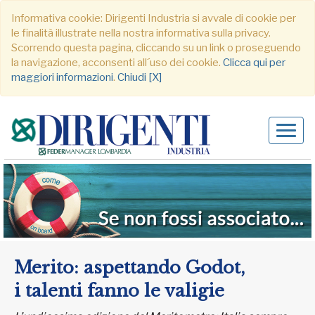
Informativa cookie: Dirigenti Industria si avvale di cookie per
le finalità illustrate nella nostra informativa sulla privacy.
Scorrendo questa pagina, cliccando su un link o proseguendo
la navigazione, acconsenti all´uso dei cookie.
Clicca qui per
maggiori informazioni
.
Chiudi [X]
Alter
navig
Merito: aspettando Godot,
i talenti fanno le valigie