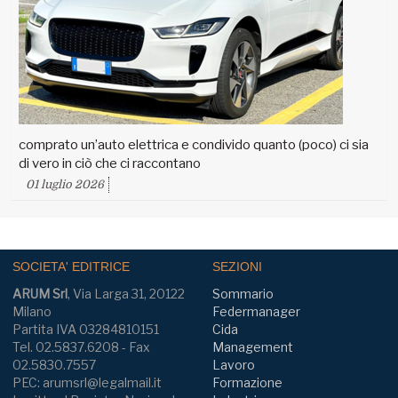
comprato un’auto elettrica e condivido quanto (poco) ci sia
di vero in ciò che ci raccontano
01 luglio 2026
SOCIETA' EDITRICE
SEZIONI
ARUM Srl
, Via Larga 31, 20122
Sommario
Milano
Federmanager
Partita IVA 03284810151
Cida
Tel. 02.5837.6208 - Fax
Management
02.5830.7557
Lavoro
PEC: arumsrl@legalmail.it
Formazione