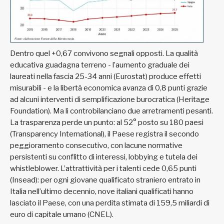
Dentro quel +0,67 convivono segnali opposti. La qualità
educativa guadagna terreno - l’aumento graduale dei
laureati nella fascia 25-34 anni (Eurostat) produce effetti
misurabili - e la libertà economica avanza di 0,8 punti grazie
ad alcuni interventi di semplificazione burocratica (Heritage
Foundation). Ma li controbilanciano due arretramenti pesanti.
La trasparenza perde un punto: al 52° posto su 180 paesi
(Transparency International), il Paese registra il secondo
peggioramento consecutivo, con lacune normative
persistenti su conflitto di interessi, lobbying e tutela dei
whistleblower. L’attrattività per i talenti cede 0,65 punti
(Insead): per ogni giovane qualificato straniero entrato in
Italia nell’ultimo decennio, nove italiani qualificati hanno
lasciato il Paese, con una perdita stimata di 159,5 miliardi di
euro di capitale umano (CNEL).