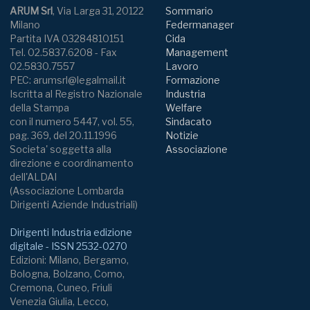
ARUM Srl
, Via Larga 31, 20122
Sommario
Milano
Federmanager
Partita IVA 03284810151
Cida
Tel. 02.5837.6208 - Fax
Management
02.5830.7557
Lavoro
PEC: arumsrl@legalmail.it
Formazione
Iscritta al Registro Nazionale
Industria
della Stampa
Welfare
con il numero 5447, vol. 55,
Sindacato
pag. 369, del 20.11.1996
Notizie
Societa' soggetta alla
Associazione
direzione e coordinamento
dell'ALDAI
(Associazione Lombarda
Dirigenti Aziende Industriali)
Dirigenti Industria edizione
digitale - ISSN 2532-0270
Edizioni: Milano, Bergamo,
Bologna, Bolzano, Como,
Cremona, Cuneo, Friuli
Venezia Giulia, Lecco,