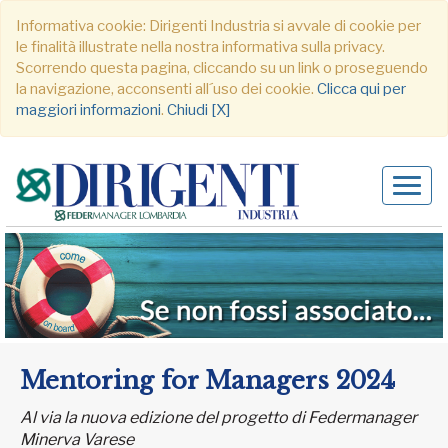
Informativa cookie: Dirigenti Industria si avvale di cookie per
le finalità illustrate nella nostra informativa sulla privacy.
Scorrendo questa pagina, cliccando su un link o proseguendo
la navigazione, acconsenti all´uso dei cookie.
Clicca qui per
maggiori informazioni
.
Chiudi [X]
Alter
navig
Mentoring for Managers 2024
Al via la nuova edizione del progetto di Federmanager
Minerva Varese