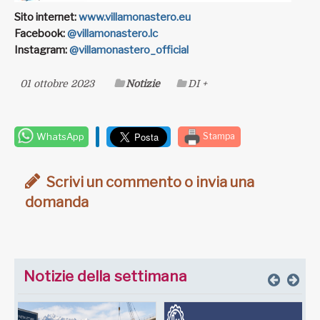
Sito internet:
www.villamonastero.eu
Facebook:
@villamonastero.lc
Instagram:
@villamonastero_official
01 ottobre 2023
Notizie
DI +
WhatsApp
Stampa
Scrivi un commento o invia una
domanda
Notizie della settimana