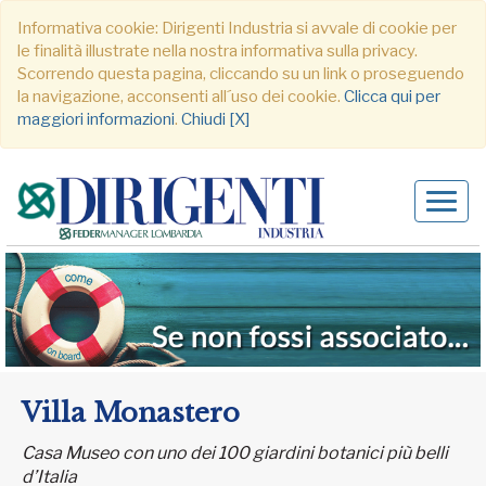
Informativa cookie: Dirigenti Industria si avvale di cookie per
le finalità illustrate nella nostra informativa sulla privacy.
Scorrendo questa pagina, cliccando su un link o proseguendo
la navigazione, acconsenti all´uso dei cookie.
Clicca qui per
maggiori informazioni
.
Chiudi [X]
Alter
navig
Villa Monastero
Casa Museo con uno dei 100 giardini botanici più belli
d’Italia