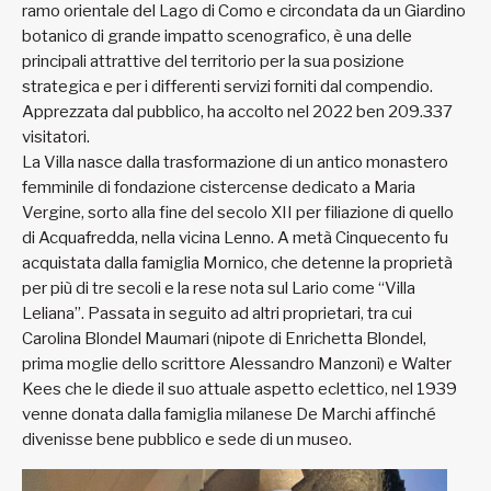
ramo orientale del Lago di Como e circondata da un Giardino
botanico di grande impatto scenografico, è una delle
principali attrattive del territorio per la sua posizione
strategica e per i differenti servizi forniti dal compendio.
Apprezzata dal pubblico, ha accolto nel 2022 ben 209.337
visitatori.
La Villa nasce dalla trasformazione di un antico monastero
femminile di fondazione cistercense dedicato a Maria
Vergine, sorto alla fine del secolo XII per filiazione di quello
di Acquafredda, nella vicina Lenno. A metà Cinquecento fu
acquistata dalla famiglia Mornico, che detenne la proprietà
per più di tre secoli e la rese nota sul Lario come “Villa
Leliana”. Passata in seguito ad altri proprietari, tra cui
Carolina Blondel Maumari (nipote di Enrichetta Blondel,
prima moglie dello scrittore Alessandro Manzoni) e Walter
Kees che le diede il suo attuale aspetto eclettico, nel 1939
venne donata dalla famiglia milanese De Marchi affinché
divenisse bene pubblico e sede di un museo.