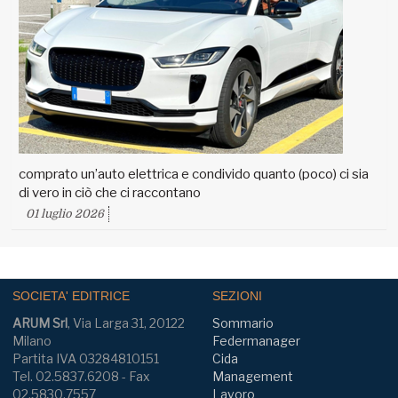
comprato un’auto elettrica e condivido quanto (poco) ci sia
di vero in ciò che ci raccontano
01 luglio 2026
SOCIETA' EDITRICE
SEZIONI
ARUM Srl
, Via Larga 31, 20122
Sommario
Milano
Federmanager
Partita IVA 03284810151
Cida
Tel. 02.5837.6208 - Fax
Management
02.5830.7557
Lavoro