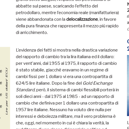
N
abbatte sul paese, scaricando l’effetto del
petrodollaro, mentre l’economia reale (manifatturiera)
r
viene abbandonata con la
delocalizzazione
, in favore
a
della pura finanza che rappresenta il mezzo più rapido
0
di arricchimento.
L’evidenza dei fatti si mostra nella drastica variazione
del rapporto di cambio tra la lira italiana ed il dollaro:
per vent’anni, dal 1955 al 1975, il rapporto di cambio
è stato stabile, giacché eravamo in un regime di
cambi fissi: per 1 dollaro vi era una contropartita di
624/5 lire italiane. Dopo la fine del
Gold Exchange
Standard
, però, il sistema di cambi flessibili porterà in
soli dieci anni - dal 1975 al 1985 - ad un rapporto di
cambio che definiva per 1 dollaro una contropartita di
1957 lire italiane. Nessuno ha voluto dire nulla per
interessi e debolezza militare, ma il vero problema è
L
che, oggi, nel momento in cui è chiara la verità, la
F