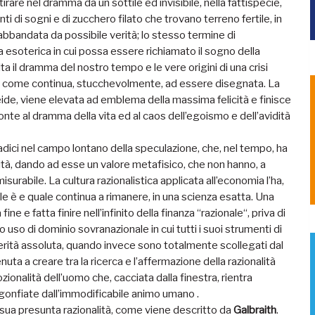
irare nel dramma da un sottile ed invisibile, nella fattispecie,
anti di sogni e di zucchero filato che trovano terreno fertile, in
bbandata da possibile verità; lo stesso termine di
ca esoterica in cui possa essere richiamato il sogno della
a il dramma del nostro tempo e le vere origini di una crisi
a come continua, stucchevolmente, ad essere disegnata. La
neide, viene elevata ad emblema della massima felicità e finisce
onte al dramma della vita ed al caos dell’egoismo e dell’avidità
radici nel campo lontano della speculazione, che, nel tempo, ha
alità, dando ad esse un valore metafisico, che non hanno, a
urabile. La cultura razionalistica applicata all’economia l’ha,
e è e quale continua a rimanere, in una scienza esatta. Una
 e fatta finire nell’infinito della finanza “razionale“, priva di
uso di dominio sovranazionale in cui tutti i suoi strumenti di
ità assoluta, quando invece sono totalmente scollegati dal
ta a creare tra la ricerca e l’affermazione della razionalità
zionalità dell’uomo che, cacciata dalla finestra, rientra
 gonfiate dall’immodificabile animo umano .
 sua presunta razionalità, come viene descritto da
Galbraith
.