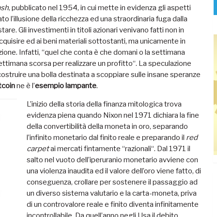
ash
, pubblicato nel 1954, in cui mette in evidenza gli aspetti
o l’illusione della ricchezza ed una straordinaria fuga dalla
re. Gli investimenti in titoli azionari venivano fatti non in
cquisire ed ai beni materiali sottostanti, ma unicamente in
zione. Infatti, “quel che conta è che domani o la settimana
settimana scorsa per realizzare un profitto“. La speculazione
costruire una bolla destinata a scoppiare sulle insane speranze
tcoin
ne è l’
esempio lampante
.
L’inizio della storia della finanza mitologica trova
evidenza piena quando Nixon nel 1971 dichiara la fine
della convertibilità della moneta in oro, separando
l’infinito monetario dal finito reale e preparando il
red
carpet
ai mercati fintamente “razionali“. Dal 1971 il
salto nel vuoto dell’iperuranio monetario avviene con
una violenza inaudita ed il valore dell’oro viene fatto, di
conseguenza, crollare per sostenere il passaggio ad
un diverso sistema valutario e la carta-moneta, priva
di un controvalore reale e finito diventa infinitamente
incontrollabile. Da quell’anno negli Usa il debito