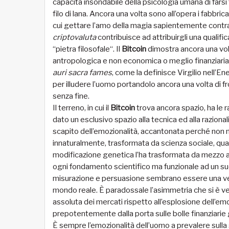
capacità insondabile della psicologia umana di farsi t
filo di lana. Ancora una volta sono all’opera i fabbric
cui gettare l’amo della magia sapientemente contra
criptovaluta
contribuisce ad attribuirgli una qualifi
“pietra filosofale“. Il
Bitcoin
dimostra ancora una volt
antropologica e non economica o meglio finanziari
auri sacra fames
, come la definisce Virgilio nell’E
per illudere l’uomo portandolo ancora una volta di fr
senza fine.
Il terreno, in cui il
Bitcoin
trova ancora spazio, ha le 
dato un esclusivo spazio alla tecnica ed alla razion
scapito dell’emozionalità, accantonata perché non mis
innaturalmente, trasformata da scienza sociale, qual
modificazione genetica l’ha trasformata da mezzo a fine
ogni fondamento scientifico ma funzionale ad un suo 
misurazione e persuasione sembrano essere una ver
mondo reale. È paradossale l’asimmetria che si è venu
assoluta dei mercati rispetto all’esplosione dell’emo
prepotentemente dalla porta sulle bolle finanziarie
È sempre l’emozionalità dell’uomo a prevalere sulla