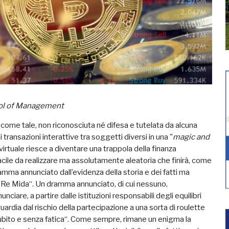
ool of Management
, come tale, non riconosciuta né difesa e tutelata da alcuna
transazioni interattive tra soggetti diversi in una "
magic and
irtuale riesce a diventare una trappola della finanza
facile da realizzare ma assolutamente aleatoria che finirà, come
ramma annunciato dall’evidenza della storia e dei fatti ma
di “Re Mida“. Un dramma annunciato, di cui nessuno,
are, a partire dalle istituzioni responsabili degli equilibri
ardia dal rischio della partecipazione a una sorta di roulette
subito e senza fatica“. Come sempre, rimane un enigma la