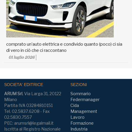
comprato un’auto elettrica e condivido quanto (poco) ci sia
di vero in ciò che ci raccontano
01 luglio 2026
SOCIETA' EDITRICE
SEZIONI
ARUM Srl
, Via Larga 31, 20122
Sommario
Milano
Federmanager
Partita IVA 03284810151
Cida
Tel. 02.5837.6208 - Fax
Management
02.5830.7557
Lavoro
PEC: arumsrl@legalmail.it
Formazione
Iscritta al Registro Nazionale
Industria