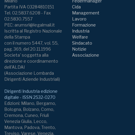
Milano
Federmanager
Partita IVA 03284810151
Cida
Tel. 02.5837.6208 - Fax
Management
02.5830.7557
Lavoro
PEC: arumsrl@legalmail.it
Formazione
Iscritta al Registro Nazionale
Industria
della Stampa
Welfare
con il numero 5447, vol. 55,
Sindacato
pag. 369, del 20.11.1996
Notizie
Societa' soggetta alla
Associazione
direzione e coordinamento
dell'ALDAI
(Associazione Lombarda
Dirigenti Aziende Industriali)
Dirigenti Industria edizione
digitale - ISSN 2532-0270
Edizioni: Milano, Bergamo,
Bologna, Bolzano, Como,
Cremona, Cuneo, Friuli
Venezia Giulia, Lecco,
Mantova, Padova, Trento,
Treviso, Varese, Venezia,