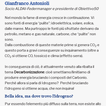
Gianfranco Antonioli
Socio ALDAI-Federmanager e presidente di Obiettivo50
Nel mondo la fame di energia cresce in continuazione. Vi
sono fonti di energia “pulite”: idroelettrica, solare, eolica,
dalle maree. Ma purtroppo le fonti più sfruttate derivano da
petrolio, metano e gas naturale, carbone, che “pulite” non
sono.
Dalla combustione di queste materie prime si genera CO
e
2
questo porta a gravi conseguenze su inquinamento (oltre a
CO
si ottiene CO, tossico) e clima (effetto serra).
2
In conseguenza di ciò, è attualmente venuto alla ribalta il
tema
Decarbonizzazione
: cioè smettiamo/limitiamo di
produrre energia bruciando i composti del Carbonio.
Perché allora si parla di Idrogeno? Perché bruciando
l’Idrogeno si ottiene acqua, che non inquina!
Bella idea, ma dove trovo l’Idrogeno?
Pur essendo l’elemento più diffuso sulla terra, non esiste allo