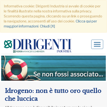
Informativa cookie: Dirigenti Industria si avvale di cookie per
le finalità illustrate nella nostra informativa sulla privacy.
Scorrendo questa pagina, cliccando su un link o proseguendo
la navigazione, acconsenti all´uso dei cookie.
Clicca qui per
maggiori informazioni
.
Chiudi [X]
Alter
navig
Idrogeno: non è tutto oro quello
che luccica