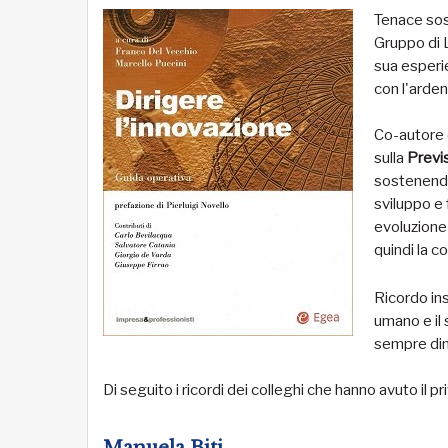
Tenace sost
Gruppo di 
sua esperie
con l'arden
Co-autore d
sulla
Previ
sostenendo 
sviluppo e 
evoluzione
quindi la c
Ricordo ins
umano e il 
sempre dim
Di seguito i ricordi dei colleghi che hanno avuto il p
Manuela Biti