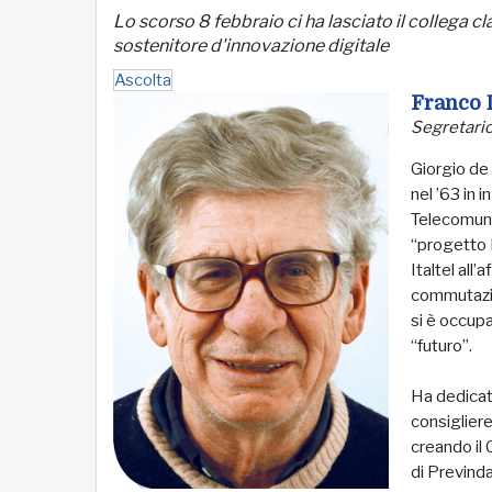
Lo scorso 8 febbraio ci ha lasciato il collega
sostenitore d'innovazione digitale
Ascolta
Franco 
Segretario
Giorgio de 
nel ’63 in 
Telecomuni
“progetto 
Italtel all’
commutazio
si è occupa
“futuro”.
Ha dedicat
consiglier
creando il
di Previnda