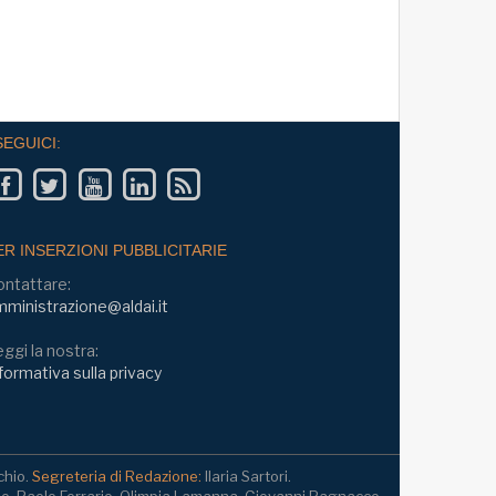
SEGUICI:
ER INSERZIONI PUBBLICITARIE
ontattare:
ministrazione@aldai.it
ggi la nostra:
formativa sulla privacy
chio.
Segreteria di Redazione:
Ilaria Sartori.
io, Paolo Ferrario, Olimpia Lamanna, Giovanni Pagnacco,