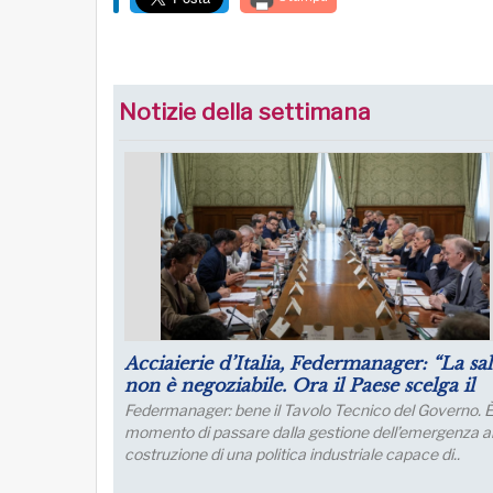
Notizie della settimana
iva: leva strategica,
Puntare su infrastrutture e 
iendale
futuro dell’industria del nord
a Pay Transparency è una
Lo sviluppo di quest’area è fondamen
e la cultura del
collegamento con l’Europa
, la gestione manageriale e