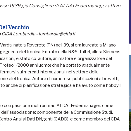
 classe 1939 già Consigliere di ALDAI Federmanager attivo
Del Vecchio
 CIDA Lombardia - lombardia@cida.it
Varda, nato a Rovereto (TN) nel ‘39, si era laureato a Milano
ingegneria elettronica. Entrato nella R&S Italtel, allora Siemens
cazioni, è stato co-autore, animatore e organizzatore del
Proteo” (2000 anni uomo) che ha portato gradualmente
affermarsi sui mercati internazionali nel settore della
ne elettronica. Autore di numerose pubblicazioni e brevetti,
to anche di pianificazione strategica e ha avuto come hobby il
o con passione molti anni ad ALDAI Federmanager: come
e dell'associazione; componente della Commissione Studi,
 Centro Analisi Dati Dirigenti (CADD), e come membro del CDA
i.