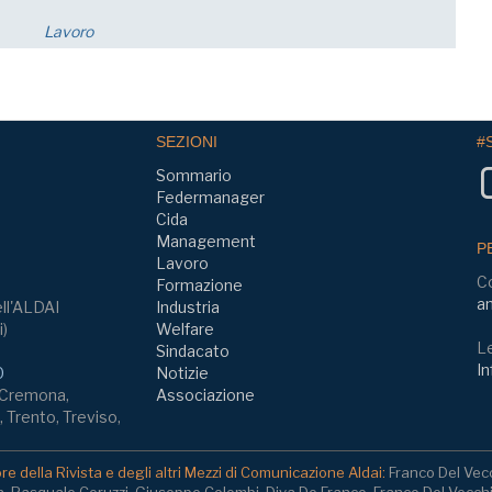
Economia
SEZIONI
#
Sommario
Federmanager
Cida
Management
P
Lavoro
C
Formazione
am
ll'ALDAI
Industria
i)
Welfare
Le
Sindacato
In
0
Notizie
, Cremona,
Associazione
 Trento, Treviso,
e della Rivista e degli altri Mezzi di Comunicazione Aldai:
Franco Del Vec
a, Pasquale Ceruzzi, Giuseppe Colombi, Diva De Franco, Franco Del Vecch