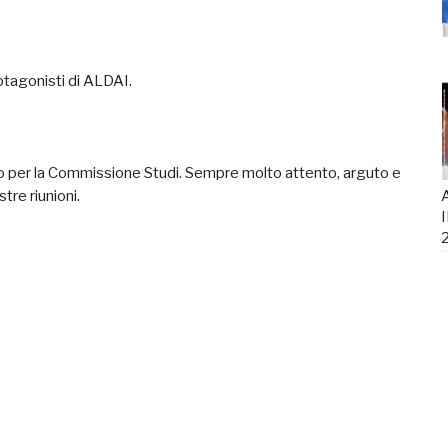
otagonisti di ALDAI.
to per la Commissione Studi. Sempre molto attento, arguto e
A
tre riunioni.
I