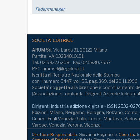
FM Trieste
SOCIETA' EDITRICE
ARUM Srl
, Via Larga 31, 20122 Milano
Partita IVA 03284810151
Tel. 02.5837.6208 - Fax 02.5830.7557
PEC: arumsrl@legalmail.it
Iscritta al Registro Nazionale della Stampa
con il numero 5447, vol. 55, pag. 369, del 20.11.1996
Societa' soggetta alla direzione e coordinamento de
(Associazione Lombarda Dirigenti Aziende Industrial
Dirigenti Industria edizione digitale - ISSN 2532-027
Edizioni: Milano, Bergamo, Bologna, Bolzano, Como
Cuneo, Friuli Venezia Giulia, Lecco, Mantova, Padova,
Varese, Venezia, Verona, Vicenza
Direttore Responsabile:
Giovanni Pagnacco.
Coordinator
Comitato di Redazione:
Michela Bitetti, Francesca Bocci