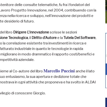
enitore delle consulte telematiche, fu fra i fondatori del
Lavoro Progetto Innovazione, nel 2004, contribuendo con la
nza nella ricerca e sviluppo, nell'innovazione dei prodotti e
te desiderio di futuro.
el libro
Dirigere L'Innovazione
scrisse le sezioni
sione Tecnologica
, il
Diritto d’Autore
e la
Tutela Del Software
,
la correlazione esistente tra investimenti in ricerca e
fatturato industriale in quanto le tecnologie in rapida
 migliorano in modo drammatico il rapporto costi/benefici e
ompetitività aziendale.
Marcello Puccini
ieme al Co-autore del libro
anche il lato
suo entusiasmo, la sua apertura e dedizione totale che
ostrava in ogni attività che proponeva e ha svolto in ALDAI
rivilegio di conoscere Giorgio.