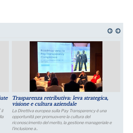
manager per il
Luglio: migliorano le aspettative sulla
 Italia
produzione
tale per un
Le aspettative delle grandi imprese industriali mi
a luglio, con un aumento della quota di imprese c
prevede una crescita della produzione; nei..