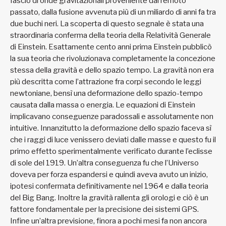
fascio di onde gravitazionali proveniente dal remoto
passato, dalla fusione avvenuta più di un miliardo di anni fa tra
due buchi neri. La scoperta di questo segnale è stata una
straordinaria conferma della teoria della Relatività Generale
di Einstein. Esattamente cento anni prima Einstein pubblicò
la sua teoria che rivoluzionava completamente la concezione
stessa della gravità e dello spazio tempo. La gravità non era
più descritta come l’attrazione fra corpi secondo le leggi
newtoniane, bensì una deformazione dello spazio-tempo
causata dalla massa o energia. Le equazioni di Einstein
implicavano conseguenze paradossali e assolutamente non
intuitive. Innanzitutto la deformazione dello spazio faceva sì
che i raggi di luce venissero deviati dalle masse e questo fu il
primo effetto sperimentalmente verificato durante l’eclisse
di sole del 1919. Un’altra conseguenza fu che l’Universo
doveva per forza espandersi e quindi aveva avuto un inizio,
ipotesi confermata definitivamente nel 1964 e dalla teoria
del Big Bang. Inoltre la gravità rallenta gli orologi e ciò è un
fattore fondamentale per la precisione dei sistemi GPS.
Infine un’altra previsione, finora a pochi mesi fa non ancora