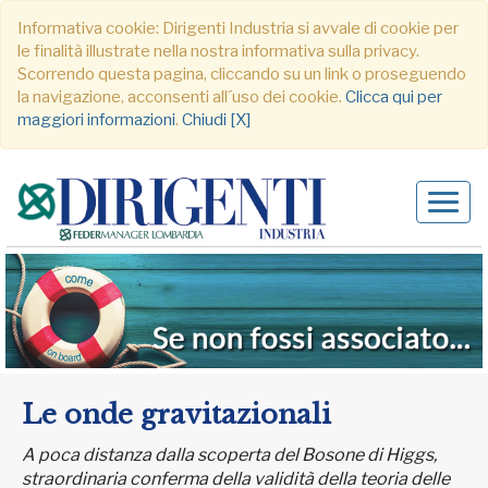
Informativa cookie: Dirigenti Industria si avvale di cookie per
le finalità illustrate nella nostra informativa sulla privacy.
Scorrendo questa pagina, cliccando su un link o proseguendo
la navigazione, acconsenti all´uso dei cookie.
Clicca qui per
maggiori informazioni
.
Chiudi [X]
Alter
navig
Le onde gravitazionali
A poca distanza dalla scoperta del Bosone di Higgs,
straordinaria conferma della validità della teoria delle