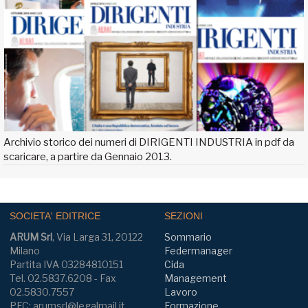
Archivio storico dei numeri di DIRIGENTI INDUSTRIA in pdf da
scaricare, a partire da Gennaio 2013.
SOCIETA' EDITRICE
SEZIONI
ARUM Srl
, Via Larga 31, 20122
Sommario
Milano
Federmanager
Partita IVA 03284810151
Cida
Tel. 02.5837.6208 - Fax
Management
02.5830.7557
Lavoro
PEC: arumsrl@legalmail.it
Formazione