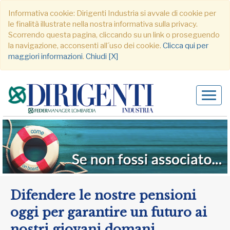
Informativa cookie: Dirigenti Industria si avvale di cookie per
le finalità illustrate nella nostra informativa sulla privacy.
Scorrendo questa pagina, cliccando su un link o proseguendo
la navigazione, acconsenti all´uso dei cookie.
Clicca qui per
maggiori informazioni
.
Chiudi [X]
Alter
navig
Difendere le nostre pensioni
oggi per garantire un futuro ai
nostri giovani domani