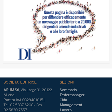
SOCIETA' EDITRICE
SEZIONI
ARUM Srl
, Via Larga 31, 20122
Sommario
Milano
Federmanager
Partita IVA 03284810151
Cida
Tel. 02.5837.6208 - Fax
Management
02.5830.7557
Lavoro