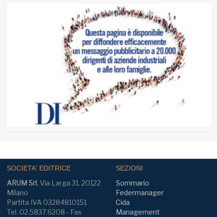
SOCIETA' EDITRICE
SEZIONI
ARUM Srl
, Via Larga 31, 20122
Sommario
Milano
Federmanager
Partita IVA 03284810151
Cida
Tel. 02.5837.6208 - Fax
Management