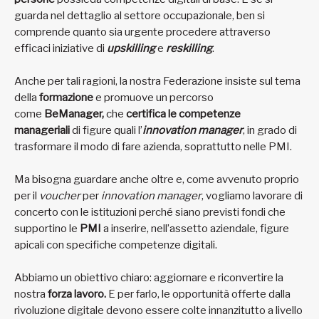
guarda nel dettaglio al settore occupazionale, ben si
comprende quanto sia urgente procedere attraverso
efficaci iniziative di
upskilling
e
reskilling
.
Anche per tali ragioni, la nostra Federazione insiste sul tema
della
formazione
e promuove un percorso
come
BeManager,
che
certifica le competenze
manageriali
di figure quali l’
innovation manager
, in grado di
trasformare il modo di fare azienda, soprattutto nelle PMI.
Ma bisogna guardare anche oltre e, come avvenuto proprio
per il
voucher
per
innovation manager
, vogliamo lavorare di
concerto con le istituzioni perché siano previsti fondi che
supportino le
PMI
a inserire, nell’assetto aziendale, figure
apicali con specifiche competenze digitali.
Abbiamo un obiettivo chiaro: aggiornare e riconvertire la
nostra
forza lavoro.
E per farlo, le opportunità offerte dalla
rivoluzione digitale devono essere colte innanzitutto a livello