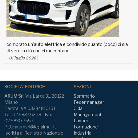
comprato un’auto elettrica e condivido quanto (poco) ci sia
di vero in ciò che ci raccontano
01 luglio 2026
SOCIETA' EDITRICE
SEZIONI
ARUM Srl
, Via Larga 31, 20122
Sommario
Milano
Federmanager
Partita IVA 03284810151
Cida
Tel. 02.5837.6208 - Fax
Management
02.5830.7557
Lavoro
PEC: arumsrl@legalmail.it
Formazione
Iscritta al Registro Nazionale
Industria