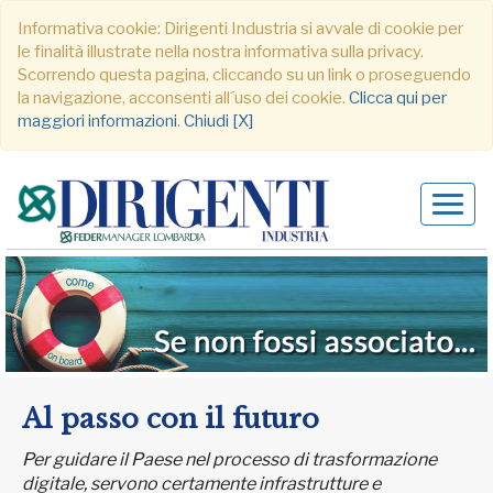
Informativa cookie: Dirigenti Industria si avvale di cookie per
le finalità illustrate nella nostra informativa sulla privacy.
Scorrendo questa pagina, cliccando su un link o proseguendo
la navigazione, acconsenti all´uso dei cookie.
Clicca qui per
maggiori informazioni
.
Chiudi [X]
Alter
navig
Al passo con il futuro
Per guidare il Paese nel processo di trasformazione
digitale, servono certamente infrastrutture e