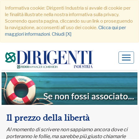
Informativa cookie: Dirigenti Industria si avvale di cookie per
le finalità illustrate nella nostra informativa sulla privacy.
Scorrendo questa pagina, cliccando su un link o proseguendo
la navigazione, acconsenti all´uso dei cookie.
Clicca qui per
maggiori informazioni
.
Chiudi [X]
Alter
navig
Il prezzo della libertà
Al momento di scrivere non sappiamo ancora dove ci
porteranno le follie, ma sarebbe più giusto chiamarle