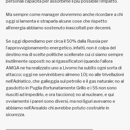
personali capacità per assorbirne il più possibile l’impatto.
Ma sempre come manager dovremmo anche ricordare a chi
oggi si lamenta e straparla alcune cose che rispetto
all’energia abbiamo sostenuto inascoltati per decenni.
Se oggi dipendiamo per circa il 50% dalla Russia per
l’approvvigionamento energetico, infatti, non è colpa del
destino ma di scelte politiche scellerate cui ci siamo sempre
inutilmente opposti: no ai rigassificatori (quando l’allora
AMGA ne ha realizzato uno a Livorno ha subìto ogni sorta di
attacco; oggi ne servirebbero almeno 10); no alle trivellazioni
nell’Adriatico, che galleggia sul petrolio e il gas naturale; no al
gasdotto in Puglia (fortunatamente Grillo e i 5S non sono
riusciti ad impedirlo, e ora tacciono); no al nucleare, e qui
ovviamente i pareri sono diversi, ma noi liguri avevamo e
abbiamo nell’Ansaldo chi avrebbe potuto costruirle in
sicurezza.