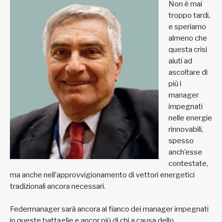
Non è mai
troppo tardi,
e speriamo
almeno che
questa crisi
aiuti ad
ascoltare di
più i
manager
impegnati
nelle energie
rinnovabili,
spesso
anch’esse
contestate,
ma anche nell’approvvigionamento di vettori energetici
tradizionali ancora necessari.
Federmanager sarà ancora al fianco dei manager impegnati
in queste battaglie e ancor più di chi a causa dello