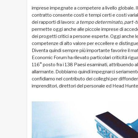
imprese impegnate a competere a livello globale. Il v
contratto consente costi e tempi certi e costi variabili
dei rapporti di lavoro:
a tempo determinato, part-tim
permette oggi anche alle piccole imprese di accede
dei progetti critici a persone esperte. Oggi anche l
competenze di alto valore per eccellere e distinguers
Diventa quindi sempre più importante favorire il m
Economic Forum ha rilevato particolari criticità rig
116° posto fra i 138 Paesi esaminati, attribuendo al
allarmante. Dobbiamo quindi impegnarci seriamente p
confidiamo nel contributo dei colleghi per diffondere
imprenditori, direttori del personale ed Head Hunte