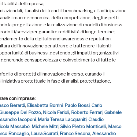
ittabilità dell’impresa;
i aziendali, l’analisi dei trend, il benchmarking e l’anticipazione
 l'analisi macroeconomica, della competizione, degli aspetti
rando la progettazione e la realizzazione di modelli di business
prodotti/servizi per garantire redditività di lungo termine;
tenziamento della digital brand awareness e reputation,
tura dell’innovazione per attrarre e trattenere i talenti;
 opportunità di business, gestendo gli impatti organizzativi
o e generando consapevolezza e coinvolgimento di tutte le
oglio di progetti di innovazione in corso, curando il
niziativa progettuale in fase di analisi, progettazione,
orare con imprese
:
esco Berardi
,
Elisabetta Borrini
,
Paolo Bossi
,
Carlo
Giuseppe Del Pozzo
,
Nicola Ferioli
,
Roberto Ferrari
,
Gabriele
ssandro Iacoponi
,
Maria Teresa Lacquaniti
,
Claudio
icola Massabò
,
Michele Mitri
,
Silvio Pietro Monticelli
,
Marco
rco Roncaglio
,
Laura Scurati
,
Franco Sesona
,
Alessandro