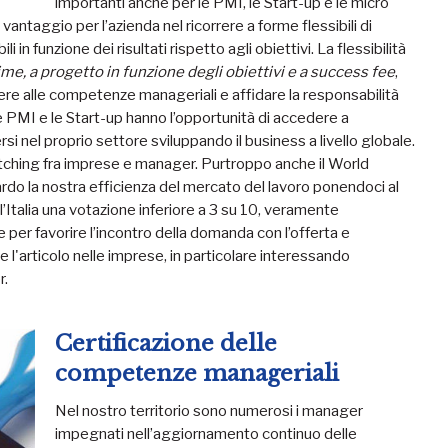
importanti anche per le PMI, le Start-up e le micro
antaggio per l’azienda nel ricorrere a forme flessibili di
 in funzione dei risultati rispetto agli obiettivi. La flessibilità
e, a progetto in funzione degli obiettivi e a success fee
,
re alle competenze manageriali e affidare la responsabilità
e PMI e le Start-up hanno l’opportunità di accedere a
i nel proprio settore sviluppando il business a livello globale.
atching fra imprese e manager. Purtroppo anche il World
uardo la nostra efficienza del mercato del lavoro ponendoci al
l’Italia una votazione inferiore a 3 su 10, veramente
er favorire l’incontro della domanda con l’offerta e
 l'articolo nelle imprese, in particolare interessando
r.
Certificazione delle
competenze manageriali
Nel nostro territorio sono numerosi i manager
impegnati nell’aggiornamento continuo delle