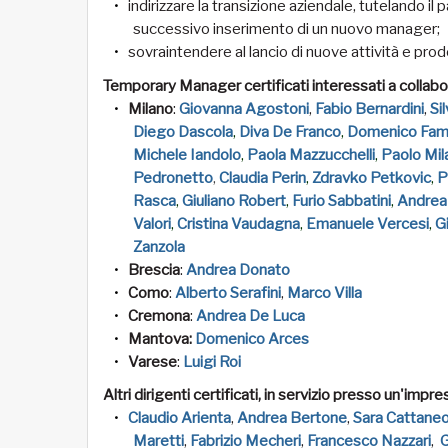
indirizzare la transizione aziendale, tutelando il
successivo inserimento di un nuovo manager;
sovraintendere al lancio di nuove attività e prodo
Temporary Manager certificati interessati a collab
Milano
:
Giovanna Agostoni
,
Fabio Bernardini
,
Si
Diego Dascola
,
Diva De Franco
,
Domenico Fa
Michele Iandolo
,
Paola Mazzucchelli
,
Paolo Mil
Pedronetto
,
Claudia Perin
,
Zdravko Petkovic
,
P
Rasca
,
Giuliano Robert
,
Furio Sabbatini
,
Andrea
Valori
,
Cristina Vaudagna
,
Emanuele Vercesi
,
G
Zanzola
Brescia
:
Andrea Donato
Como
:
Alberto Serafini
,
Marco Villa
Cremona
:
Andrea De Luca
Mantova:
Domenico Arces
Varese
:
Luigi Roi
Altri dirigenti certificati, in servizio presso un'impre
Claudio Arienta
,
Andrea Bertone
,
Sara Cattane
Maretti
,
Fabrizio Mecheri
,
Francesco Nazzari
,
G