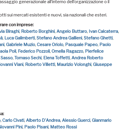
 passaggio generazionale all’interno dell’organizzazione o il
tti sui mercati esistenti e nuovi, sia nazionali che esteri.
orare con imprese:
lvia Biraghi
,
Roberto Borghini
,
Angelo Buttaro
,
Ivan Calcaterra
,
mà
,
Luca Galimberti
,
Stefano Andrea Gallieni
,
Stefano Ghetti
,
ani
,
Gabriele Muzio
,
Cesare Oriolo
,
Pasquale Papeo
,
Paolo
aola Poli
,
Federico Pozzoli
,
Ornella Ragazzo
,
Pierfelice
 Sasso
,
Tomaso Sechi
,
Elena Toffetti
,
Andrea Roberto
iovanni Viani
,
Roberto Villetti
,
Maurizio Volonghi
,
Giuseppe
sa:
o
,
Carlo Civati
,
Alberto D'Andrea
,
Alessio Guerci
,
Gianmario
iovanni Pini
,
Paolo Pisani
,
Matteo Rossi