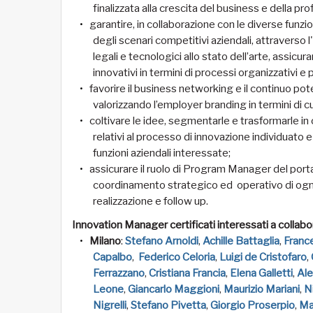
finalizzata alla crescita del business e della prof
garantire, in collaborazione con le diverse funzion
degli scenari competitivi aziendali, attraverso
legali e tecnologici allo stato dell’arte, assicu
innovativi in termini di processi organizzativi e 
favorire il business networking e il continuo po
valorizzando l’employer branding in termini di cul
coltivare le idee, segmentarle e trasformarle in
relativi al processo di innovazione individuat
funzioni aziendali interessate;
assicurare il ruolo di Program Manager del portaf
coordinamento strategico ed operativo di ogni i
realizzazione e follow up.
Innovation
Manager certificati interessati a collab
Milano
:
Stefano Arnoldi
,
Achille Battaglia
,
Franc
Capalbo
,
Federico Celoria
,
Luigi de Cristofaro
,
Ferrazzano
,
Cristiana Francia
,
Elena Galletti
,
Ale
Leone
,
Giancarlo Maggioni
,
Maurizio Mariani
,
N
Nigrelli
,
Stefano Pivetta
,
Giorgio Proserpio
,
Ma