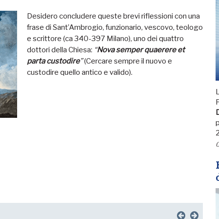
Desidero concludere queste brevi riflessioni con una
frase di Sant’Ambrogio, funzionario, vescovo, teologo
e scrittore (ca 340-397 Milano), uno dei quattro
dottori della Chiesa:
“
Nova semper quaerere et
parta custodire
”
(Cercare sempre il nuovo e
custodire quello antico e valido).
L
F
D
p
0