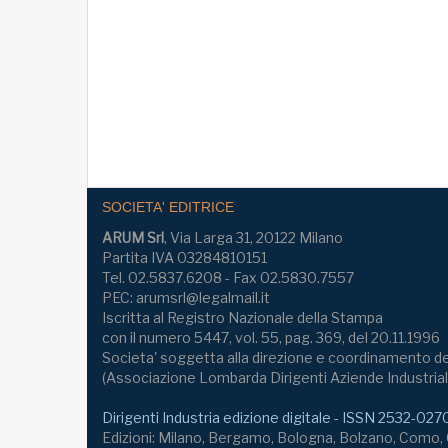
SOCIETA' EDITRICE
ARUM Srl
, Via Larga 31, 20122 Milano
Partita IVA 03284810151
Tel. 02.5837.6208 - Fax 02.5830.7557
PEC: arumsrl@legalmail.it
Iscritta al Registro Nazionale della Stampa
con il numero 5447, vol. 55, pag. 369, del 20.11.1996
Societa' soggetta alla direzione e coordinamento de
(Associazione Lombarda Dirigenti Aziende Industrial
Dirigenti Industria edizione digitale - ISSN 2532-027
Edizioni: Milano, Bergamo, Bologna, Bolzano, Como