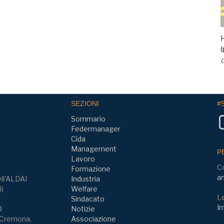
H
(
0
SEZIONI
#
Sommario
Federmanager
Cida
Management
P
Lavoro
C
Formazione
am
ll'ALDAI
Industria
i)
Welfare
Le
Sindacato
In
0
Notizie
, Cremona,
Associazione