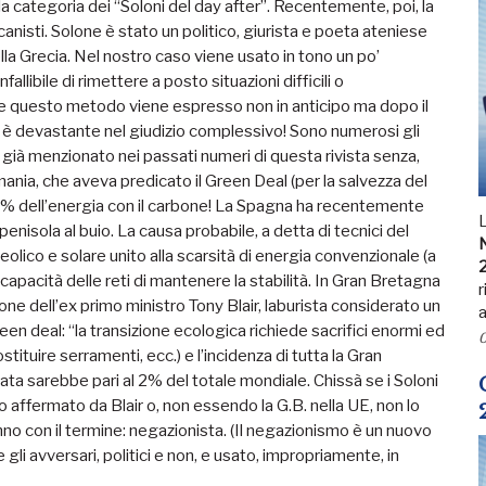
la categoria dei
“
Soloni del day after”. Recentemente, poi, la
canisti. Solone è stato un politico, giurista e poeta ateniese
lla Grecia. Nel nostro caso viene usato in tono un po
’
llibile di rimettere a posto situazioni difficili o
che questo metodo viene espresso non in anticipo ma dopo il
ni è devastante nel giudizio complessivo! Sono numerosi gli
o già menzionato nei passati numeri di questa rivista senza,
rmania, che aveva predicato il Green Deal (per la salvezza del
8% dell
’
energia con il carbone! La Spagna ha recentemente
penisola al buio. La causa probabile, a detta di tecnici del
N
eolico e solare unito alla scarsità di energia convenzionale (a
 capacità delle reti di mantenere la stabilità. In Gran Bretagna
r
one dell
’
ex primo ministro Tony Blair, laburista considerato un
a
reen deal:
“
la transizione ecologica richiede sacrifici enormi ed
0
ostituire serramenti, ecc.) e l
’
incidenza di tutta la Gran
 sarebbe pari al 2% del totale mondiale. Chissà se i Soloni
to affermato da Blair o, non essendo la G.B. nella UE, non lo
nno con il termine: negazionista. (Il negazionismo è un nuovo
li avversari, politici e non, e usato, impropriamente, in