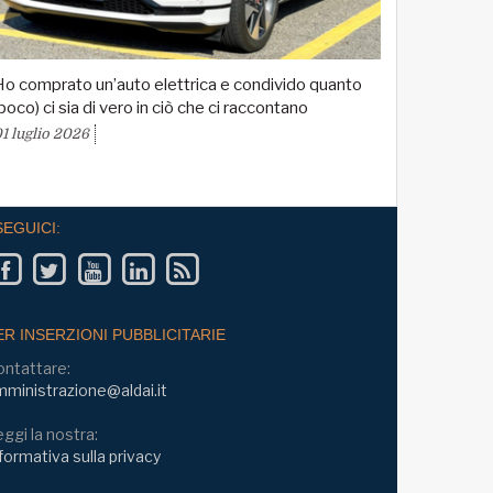
o comprato un’auto elettrica e condivido quanto
poco) ci sia di vero in ciò che ci raccontano
1 luglio 2026
SEGUICI:
ER INSERZIONI PUBBLICITARIE
ontattare:
ministrazione@aldai.it
ggi la nostra:
formativa sulla privacy