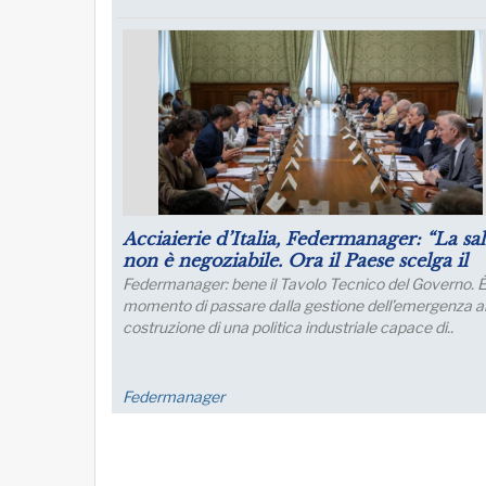
: leva strategica,
Puntare su infrastrutture e man
dale
futuro dell’industria del nord It
ay Transparency è una
Lo sviluppo di quest’area è fondamentale
a cultura del
collegamento con l’Europa
a gestione manageriale e
FM Trieste