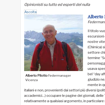
Opinionisti su tutto ed esperti del nulla
Ascolta
Alberto 
Federmana
Il titolo v
escursioni 
nostre vite
(Chimica) s
settore chi
termine
“
S
personaggi 
usava spess
bel
“
day aft
Alberto Pilotto
Federmanager
giudizio n
Vicenza
mente in q
italiani e non, provenienti dai settori più diversi (poli
accademici…) occupare le pagine dei giornali, delle TV
relativamente a qualsiasi argomento, in particolare 