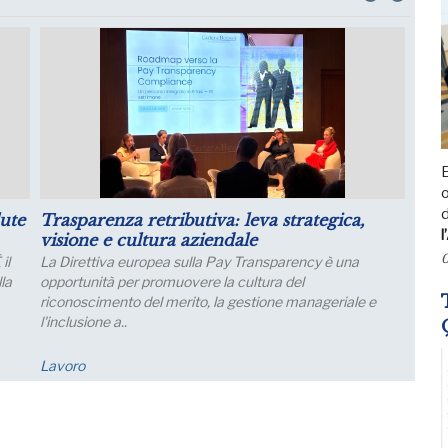
E
ager per il
Luglio: migliorano le aspettative sulla
l
alia
produzione
0
 per un
Le aspettative delle grandi imprese industriali migli
a luglio, con un aumento della quota di imprese che
prevede una crescita della produzione; nei..
Economia