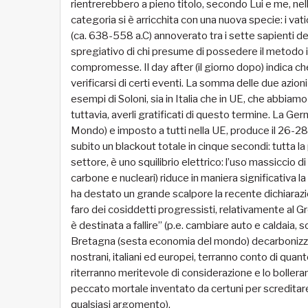
rientrerebbero a pieno titolo, secondo Lui e me, nel
categoria si è arricchita con una nuova specie: i vati
(ca. 638-558 a.C) annoverato tra i sette sapienti de
spregiativo di chi presume di possedere il metodo infa
compromesse. Il day after (il giorno dopo) indica 
verificarsi di certi eventi. La somma delle due azio
esempi di Soloni, sia in Italia che in UE, che abbiam
tuttavia, averli gratificati di questo termine. La Ge
Mondo) e imposto a tutti nella UE, produce il 26-2
subito un blackout totale in cinque secondi: tutta la 
settore, è uno squilibrio elettrico: l
’
uso massiccio di 
carbone e nucleari) riduce in maniera significativa la
ha destato un grande scalpore la recente dichiarazi
faro dei cosiddetti progressisti, relativamente al G
è destinata a fallire” (p.e. cambiare auto e caldaia, s
Bretagna (sesta economia del mondo) decarbonizzata
nostrani, italiani ed europei, terranno conto di quan
riterranno meritevole di considerazione e lo bollera
peccato mortale inventato da certuni per screditare g
qualsiasi argomento).