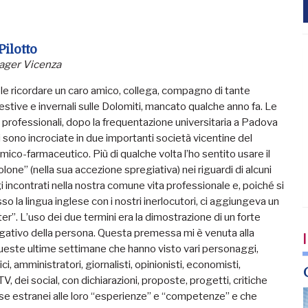
Pilotto
ger Vicenza
uole ricordare un caro amico, collega, compagno di tante
estive e invernali sulle Dolomiti, mancato qualche anno fa. Le
 professionali, dopo la frequentazione universitaria a Padova
i sono incrociate in due importanti società vicentine del
mico-farmaceutico. Più di qualche volta l
’
ho sentito usare il
olone” (nella sua accezione spregiativa) nei riguardi di alcuni
incontrati nella nostra comune vita professionale e, poich
é
si
o la lingua inglese con i nostri inerlocutori, ci aggiungeva un
er”. L
’
uso dei due termini era la dimostrazione di un forte
egativo della persona. Questa premessa mi è venuta alla
I
ueste ultime settimane che hanno visto vari personaggi,
tici, amministratori, giornalisti, opinionisti, economisti,
, dei social, con dichiarazioni, proposte, progetti, critiche
se estranei alle loro
“
esperienze” e
“
competenze” e che