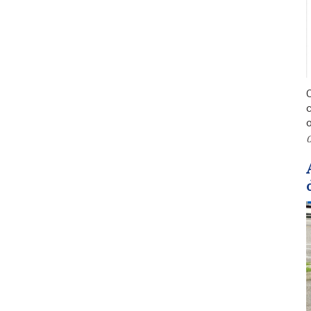
C
c
o
0