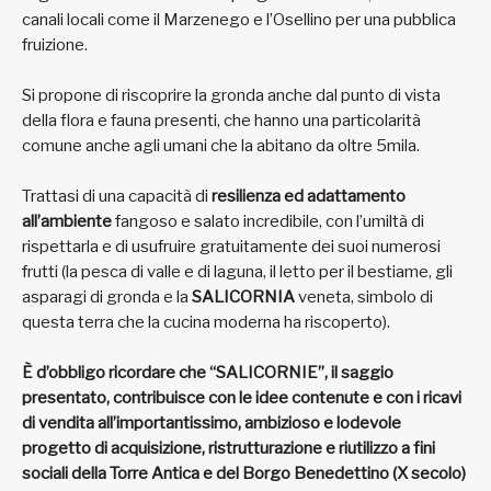
relativa
biodiversità,
vanno
tutelate.
Tutti assieme, città metropolitana, Mestrini e Veneziani
riacquistano una loro nuova identità per ripartire dopo 1.600
anni di storia lagunare.
Il saggio è servito da stimolo per gli Enti pubblici per i diversi
progetti proposti: il parco naturalistico che si estende da
Altino a San Giuliano, la ciclabile che collega Mestre con il
litorale, la valorizzazione del patrimonio storico-archeologico
di gronda Nord di VE con un progetto di Totem, la cura dei
canali locali come il Marzenego e l’Osellino per una pubblica
fruizione.
Si propone di riscoprire la gronda anche dal punto di vista
della flora e fauna presenti, che hanno una particolarità