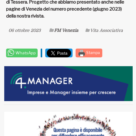
comune anche agli umani che la abitano da oltre 5mila.
Trattasi di una capacità di
resilienza ed adattamento
all’ambiente
fangoso e salato incredibile, con l’umiltà di
rispettarla e di usufruire gratuitamente dei suoi numerosi
frutti (la pesca di valle e di laguna, il letto per il bestiame, gli
asparagi di gronda e la
SALICORNIA
veneta, simbolo di
questa terra che la cucina moderna ha riscoperto).
È d’obbligo ricordare che “SALICORNIE”, il saggio
presentato, contribuisce con le idee contenute e con i ricavi
di vendita all’importantissimo, ambizioso e lodevole
progetto di acquisizione, ristrutturazione e riutilizzo a fini
sociali della Torre Antica e del Borgo Benedettino (X secolo)
di Tessera. Progetto che abbiamo presentato anche nelle
pagine di Venezia del numero precedente (giugno 2023)
della nostra rivista.
06 ottobre 2023
FM Venezia
Vita Associativa