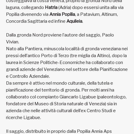
costeggiava la costa veneta, proprio la gronda Nord della
laguna, collegando
Hatria
(Adria) dopo essersi unita alla via
Popilia divenendo via
Annia Popilia
, a Patavium, Altinum,
Concordia Sagittaria ed infine
Aquileia
.
Dalla gronda Nord proviene l’autore del saggio, Paolo
Vivian.
Nato alla Pantiera, minuscola località di gronda veneziana nei
pressi dell’antico Porto di Terzo (tre miglia da Altino), dopo la
laurea in Scienze Politiche-Economiche ha collaborato con
grandi aziende del Veneziano nel settore della Pianificazione
e Controllo Aziendale.
Da sempre è attivo nel mondo culturale, della tutela e
pianificazione del territorio di gronda. Per molti anni ha
collaborato col compianto Giancarlo Ligabue (paleontologo,
fondatore del Museo di Storia naturale di Venezia) sia in
azienda che nelle attività culturali dell’ex Centro Studi e
ricerche Ligabue.
Il saggio, distribuito in proprio dalla Popilia Annia Aps