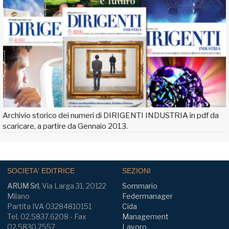
Archivio storico dei numeri di DIRIGENTI INDUSTRIA in pdf da
scaricare, a partire da Gennaio 2013.
SOCIETA' EDITRICE
SEZIONI
ARUM Srl
, Via Larga 31, 20122
Sommario
Milano
Federmanager
Partita IVA 03284810151
Cida
Tel. 02.5837.6208 - Fax
Management
02.5830.7557
Lavoro