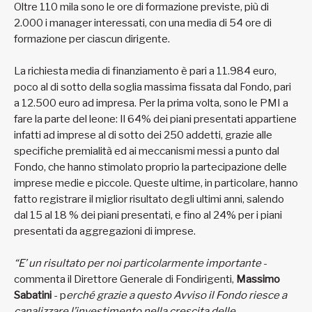
Oltre 110 mila sono le ore di formazione previste, più di
2.000 i manager interessati, con una media di 54 ore di
formazione per ciascun dirigente.
La richiesta media di finanziamento è pari a 11.984 euro,
poco al di sotto della soglia massima fissata dal Fondo, pari
a 12.500 euro ad impresa. Per la prima volta, sono le PMI a
fare la parte del leone: Il 64% dei piani presentati appartiene
infatti ad imprese al di sotto dei 250 addetti, grazie alle
specifiche premialità ed ai meccanismi messi a punto dal
Fondo, che hanno stimolato proprio la partecipazione delle
imprese medie e piccole. Queste ultime, in particolare, hanno
fatto registrare il miglior risultato degli ultimi anni, salendo
dal 15 al 18 % dei piani presentati, e fino al 24% per i piani
presentati da aggregazioni di imprese.
“E’ un risultato per noi particolarmente importante
-
commenta il Direttore Generale di Fondirigenti,
Massimo
Sabatini
- p
erché grazie a questo Avviso il Fondo riesce a
canalizzare l’investimento nella crescita delle