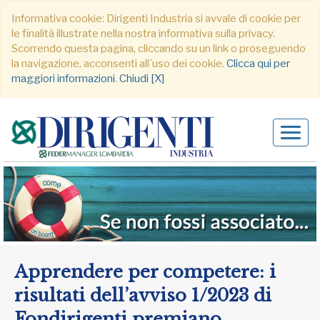
Informativa cookie: Dirigenti Industria si avvale di cookie per
le finalità illustrate nella nostra informativa sulla privacy.
Scorrendo questa pagina, cliccando su un link o proseguendo
la navigazione, acconsenti all´uso dei cookie.
Clicca qui per
maggiori informazioni
.
Chiudi [X]
Alter
navig
Apprendere per competere: i
risultati dell’avviso 1/2023 di
Fondirigenti premiano