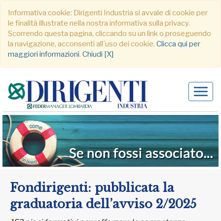
Informativa cookie: Dirigenti Industria si avvale di cookie per
le finalità illustrate nella nostra informativa sulla privacy.
Scorrendo questa pagina, cliccando su un link o proseguendo
la navigazione, acconsenti all´uso dei cookie.
Clicca qui per
maggiori informazioni
.
Chiudi [X]
Alter
navig
Fondirigenti: pubblicata la
graduatoria dell’avviso 2/2025