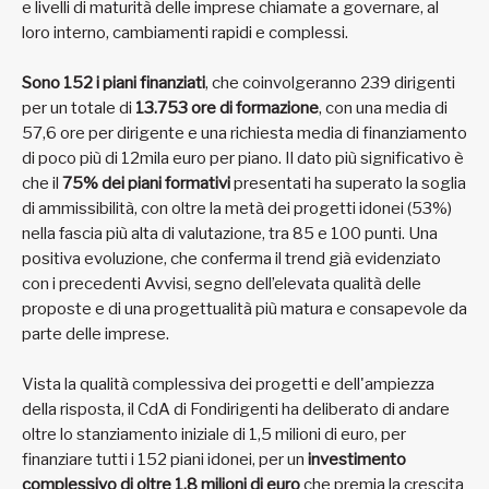
e livelli di maturità delle imprese chiamate a governare, al
loro interno, cambiamenti rapidi e complessi.
Sono 152 i piani finanziati
, che coinvolgeranno 239 dirigenti
per un totale di
13.753 ore di formazione
, con una media di
57,6 ore per dirigente e una richiesta media di finanziamento
di poco più di 12mila euro per piano. Il dato più significativo è
che il
75% dei piani formativi
presentati ha superato la soglia
di ammissibilità, con oltre la metà dei progetti idonei (53%)
nella fascia più alta di valutazione, tra 85 e 100 punti. Una
positiva evoluzione, che conferma il trend già evidenziato
con i precedenti Avvisi, segno dell’elevata qualità delle
proposte e di una progettualità più matura e consapevole da
parte delle imprese.
Vista la qualità complessiva dei progetti e dell'ampiezza
della risposta, il CdA di Fondirigenti ha deliberato di andare
oltre lo stanziamento iniziale di 1,5 milioni di euro, per
finanziare tutti i 152 piani idonei, per un
investimento
complessivo di oltre 1,8 milioni di euro
che premia la crescita