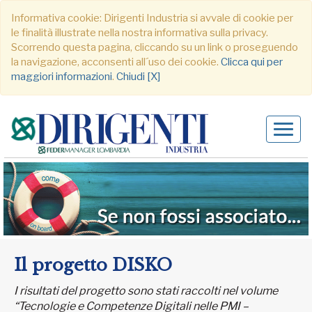
Informativa cookie: Dirigenti Industria si avvale di cookie per
le finalità illustrate nella nostra informativa sulla privacy.
Scorrendo questa pagina, cliccando su un link o proseguendo
la navigazione, acconsenti all´uso dei cookie.
Clicca qui per
maggiori informazioni
.
Chiudi [X]
Alter
navig
Il progetto DISKO
I risultati del progetto sono stati raccolti nel volume
“Tecnologie e Competenze Digitali nelle PMI –