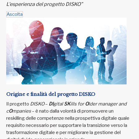
L’esperienza del progetto DISKO”
Ascolta
Origine e finalità del progetto DISKO
Il progetto
DISKO
–
DI
gital
SK
ills for
O
lder manager and
c
O
mpanies
– è nato dalla volontà di promuovere un
reskilling delle competenze nella prospettiva digitale quale
requisito necessario per supportare la transizione verso la
trasformazione digitale e per migliorare la gestione del