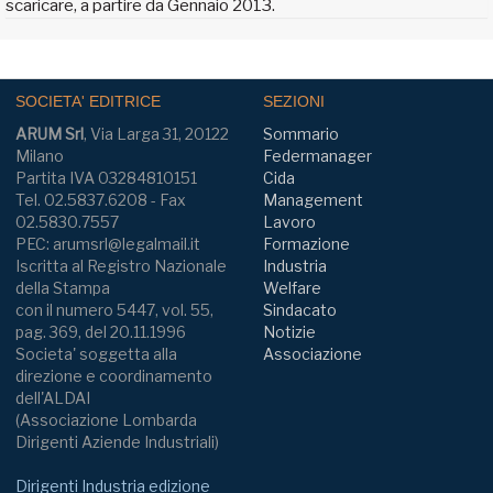
scaricare, a partire da Gennaio 2013.
SOCIETA' EDITRICE
SEZIONI
ARUM Srl
, Via Larga 31, 20122
Sommario
Milano
Federmanager
Partita IVA 03284810151
Cida
Tel. 02.5837.6208 - Fax
Management
02.5830.7557
Lavoro
PEC: arumsrl@legalmail.it
Formazione
Iscritta al Registro Nazionale
Industria
della Stampa
Welfare
con il numero 5447, vol. 55,
Sindacato
pag. 369, del 20.11.1996
Notizie
Societa' soggetta alla
Associazione
direzione e coordinamento
dell'ALDAI
(Associazione Lombarda
Dirigenti Aziende Industriali)
Dirigenti Industria edizione