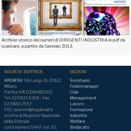
Archivio storico dei numeri di DIRIGENTI INDUSTRIA in pdf da
scaricare, a partire da Gennaio 2013.
SOCIETA' EDITRICE
SEZIONI
ARUM Srl
, Via Larga 31, 20122
Sommario
Milano
Federmanager
Partita IVA 03284810151
Cida
Tel. 02.5837.6208 - Fax
Management
02.5830.7557
Lavoro
PEC: arumsrl@legalmail.it
Formazione
Iscritta al Registro Nazionale
Industria
della Stampa
Welfare
con il numero 5447, vol. 55,
Sindacato