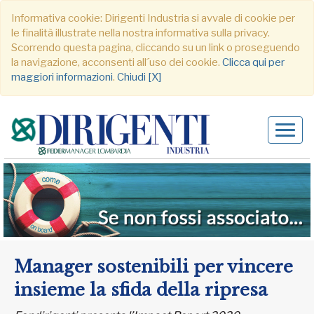
Informativa cookie: Dirigenti Industria si avvale di cookie per
le finalità illustrate nella nostra informativa sulla privacy.
Scorrendo questa pagina, cliccando su un link o proseguendo
la navigazione, acconsenti all´uso dei cookie.
Clicca qui per
maggiori informazioni
.
Chiudi [X]
Alter
navig
Manager sostenibili per vincere
insieme la sfida della ripresa