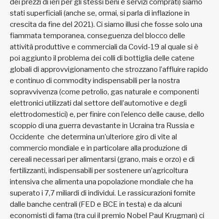
dei prezzi di ieri per gli stessi beni e servizi comprati) siamo
stati superficiali (anche se, ormai, si parla di inflazione in
crescita da fine del 2021). Ci siamo illusi che fosse solo una
fiammata temporanea, conseguenza del blocco delle
attività produttive e commerciali da Covid-19 al quale si è
poi aggiunto il problema dei colli di bottiglia delle catene
globali di approvvigionamento che strozzano l’affluire rapido
e continuo di commodity indispensabili per la nostra
sopravvivenza (come petrolio, gas naturale e componenti
elettronici utilizzati dal settore dell’automotive e degli
elettrodomestici) e, per finire con l’elenco delle cause, dello
scoppio di una guerra devastante in Ucraina tra Russia e
Occidente che determina un’ulteriore giro di vite al
commercio mondiale e in particolare alla produzione di
cereali necessari per alimentarsi (grano, mais e orzo) e di
fertilizzanti, indispensabili per sostenere un’agricoltura
intensiva che alimenta una popolazione mondiale che ha
superato i 7,7 miliardi di individui. Le rassicurazioni fornite
dalle banche centrali (FED e BCE in testa) e da alcuni
economisti di fama (tra cui il premio Nobel Paul Krugman) ci