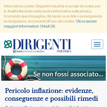
Informativa cookie: Dirigenti Industria si avvale di cookie per
le finalità illustrate nella nostra informativa sulla privacy.
Scorrendo questa pagina, cliccando su un link o proseguendo
la navigazione, acconsenti all´uso dei cookie.
Clicca qui per
maggiori informazioni
.
Chiudi [X]
Alter
navig
Pericolo inflazione: evidenze,
conseguenze e possibili rimedi