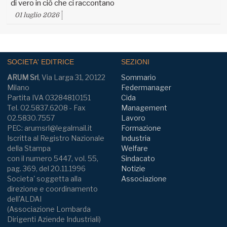
di vero in ciò che ci raccontano
01 luglio 2026
SOCIETA' EDITRICE
SEZIONI
ARUM Srl
, Via Larga 31, 20122
Sommario
Milano
Federmanager
Partita IVA 03284810151
Cida
Tel. 02.5837.6208 - Fax
Management
02.5830.7557
Lavoro
PEC: arumsrl@legalmail.it
Formazione
Iscritta al Registro Nazionale
Industria
della Stampa
Welfare
con il numero 5447, vol. 55,
Sindacato
pag. 369, del 20.11.1996
Notizie
Societa' soggetta alla
Associazione
direzione e coordinamento
dell'ALDAI
(Associazione Lombarda
Dirigenti Aziende Industriali)