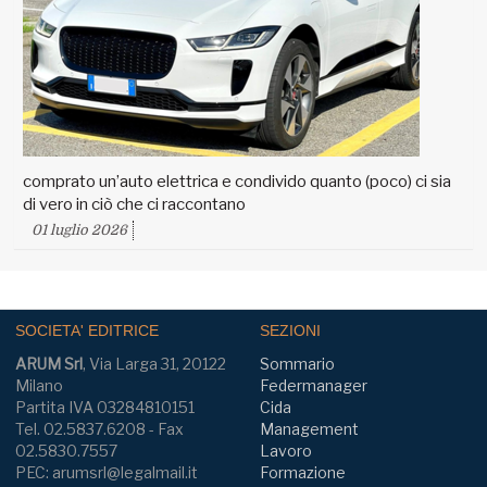
comprato un’auto elettrica e condivido quanto (poco) ci sia
di vero in ciò che ci raccontano
01 luglio 2026
SOCIETA' EDITRICE
SEZIONI
ARUM Srl
, Via Larga 31, 20122
Sommario
Milano
Federmanager
Partita IVA 03284810151
Cida
Tel. 02.5837.6208 - Fax
Management
02.5830.7557
Lavoro
PEC: arumsrl@legalmail.it
Formazione