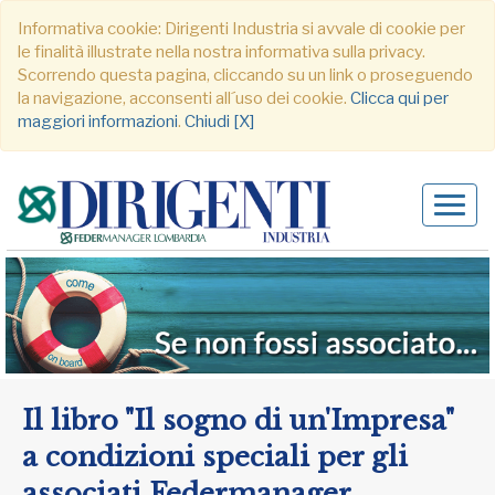
Informativa cookie: Dirigenti Industria si avvale di cookie per
le finalità illustrate nella nostra informativa sulla privacy.
Scorrendo questa pagina, cliccando su un link o proseguendo
la navigazione, acconsenti all´uso dei cookie.
Clicca qui per
maggiori informazioni
.
Chiudi [X]
Alter
navig
Il libro "Il sogno di un'Impresa"
a condizioni speciali per gli
associati Federmanager