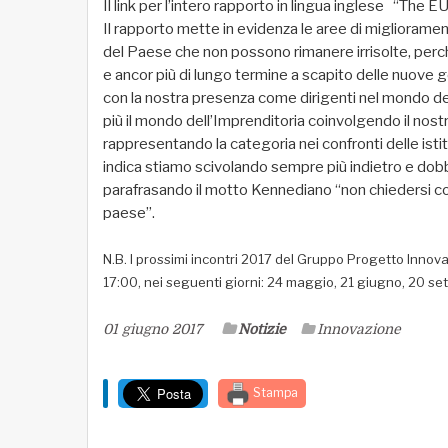
Il link per l’intero rapporto in lingua inglese “Th
Il rapporto mette in evidenza le aree di migliorament
del Paese che non possono rimanere irrisolte, per
e ancor più di lungo termine a scapito delle nuove g
con la nostra presenza come dirigenti nel mondo del
più il mondo dell’Imprenditoria coinvolgendo il nos
rappresentando la categoria nei confronti delle isti
indica stiamo scivolando sempre più indietro e dob
parafrasando il motto Kennediano “non chiedersi cosa
paese”.
N.B. I prossimi incontri 2017 del Gruppo Progetto Innovaz
17:00, nei seguenti giorni: 24 maggio, 21 giugno, 20 s
01 giugno 2017
Notizie
Innovazione
Stampa