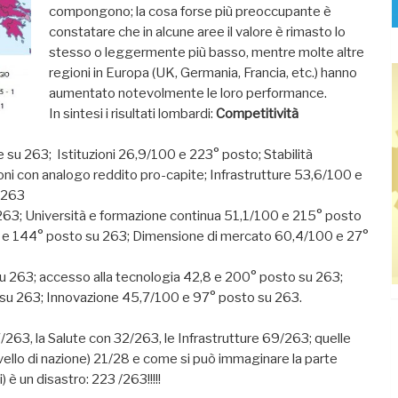
compongono; la cosa forse più preoccupante è
constatare che in alcune aree il valore è rimasto lo
stesso o leggermente più basso, mentre molte altre
regioni in Europa (UK, Germania, Francia, etc.) hanno
aumentato notevolmente le loro performance.
In sintesi i risultati lombardi:
Competitività
su 263; Istituzioni 26,9/100 e 223° posto; Stabilità
 con analogo reddito pro-capite; Infrastrutture 53,6/100 e
 263
263; Università e formazione continua 51,1/100 e 215° posto
0 e 144° posto su 263; Dimensione di mercato 60,4/100 e 27°
u 263; accesso alla tecnologia 42,8 e 200° posto su 263;
 su 263; Innovazione 45,7/100 e 97° posto su 263.
263, la Salute con 32/263, le Infrastrutture 69/263; quelle
vello di nazione) 21/28 e come si può immaginare la parte
) è un disastro: 223 /263!!!!!