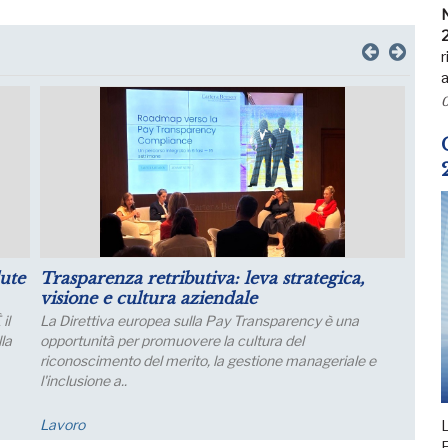
N
r
a
0
il
Luglio: migliorano le aspettative sulla
produzione
Le aspettative delle grandi imprese industriali migliorano
a luglio, con un aumento della quota di imprese che
prevede una crescita della produzione; nei..
Economia
L
F