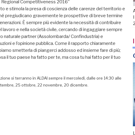
e EU Regional Competitiveness 2016”
o e stimola la presa di coscienza delle carenze del territorio e
A
ché pregiudicano gravemente le prospettive di breve termine
I
enerazioni. È sempre più evidente la necessità di contribuire
 lavoro e nella società civile, cercando di ingaggiare sempre
tro naturale partner (Assolombarda/ Confindustria) e
I
tuzioni e l’opinione pubblica. Come il rapporto chiaramente
biamo smetterla di piangerci addosso ed insieme fare di più;
 il tuo paese ha fatto per te, ma cosa tu hai fatto per il tuo
ione si terranno in ALDAI sempre il mercoledì, dalle ore 14:30 alle
ettembre, 25 ottobre, 22 novembre, 20 dicembre.