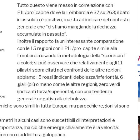
Tutto questo viene messo in correlazione con
PIL/pro-capite dove la Lombardia è 37 su 263; il dato
in assoluto è positivo, ma sta ad indicare nel contesto
generale che “ci stiamo mangiando la ricchezza
accumulata in passato”.
Inoltre il rapporto fa un’interessante comparazione
con le 15 regioni con il PIL/pro-capite simile alla
Lombardia usando la metodologia della “scorecard”
a colori; si può osservare che relativamente agli 11
pilastri sopra citati nei confronti delle altre regioni
abbiamo: 5 rossi (indicanti debolezza/inferiorità), 6
gialli (più o meno come le altre regioni), zero verdi
(indicanti forza/superiorità), con una tendenza
generale negativa alla debolezza
omiche sono simili in tutta Europa, ma parecchie regioni si sono
ametri in alcuni casi sono suscettibili di interpretazioni e
l’importanza, ma ciò che emerge chiaramente è la velocità:
 corrono o addirittura galoppano.