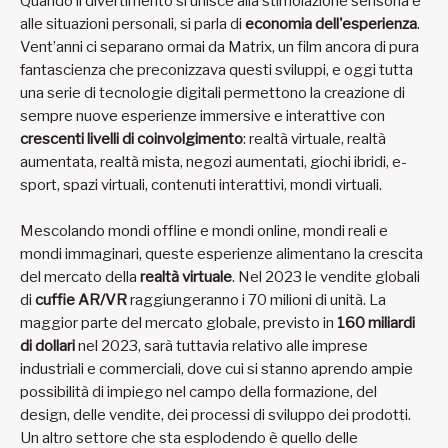
Quando il divertimento si unisce alla stimolazione sensoria e
alle situazioni personali, si parla di
economia dell'esperienza
.
Vent’anni ci separano ormai da Matrix, un film ancora di pura
fantascienza che preconizzava questi sviluppi, e oggi tutta
una serie di tecnologie digitali permettono la creazione di
sempre nuove esperienze immersive e interattive con
crescenti livelli di coinvolgimento
: realtà virtuale, realtà
aumentata, realtà mista, negozi aumentati, giochi ibridi, e-
sport, spazi virtuali, contenuti interattivi, mondi virtuali.
Mescolando mondi offline e mondi online, mondi reali e
mondi immaginari, queste esperienze alimentano la crescita
del mercato della
realtà virtuale
. Nel 2023 le vendite globali
di
cuffie AR/VR
raggiungeranno i 70 milioni di unità. La
maggior parte del mercato globale, previsto in
160 miliardi
di dollari
nel 2023, sarà tuttavia relativo alle imprese
industriali e commerciali, dove cui si stanno aprendo ampie
possibilità di impiego nel campo della formazione, del
design, delle vendite, dei processi di sviluppo dei prodotti.
Un altro settore che sta esplodendo è quello delle