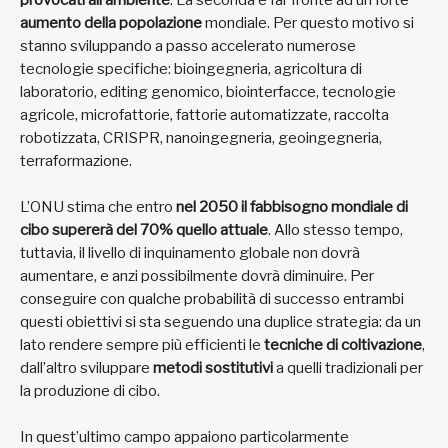
provocati all’ambiente
. La seconda è far fronte ad un forte
aumento della popolazione
mondiale. Per questo motivo si
stanno sviluppando a passo accelerato numerose
tecnologie specifiche: bioingegneria, agricoltura di
laboratorio, editing genomico, biointerfacce, tecnologie
agricole, microfattorie, fattorie automatizzate, raccolta
robotizzata, CRISPR, nanoingegneria, geoingegneria,
terraformazione.
L’ONU stima che entro
nel 2050 il fabbisogno mondiale di
cibo supererà del 70% quello attuale
. Allo stesso tempo,
tuttavia, il livello di inquinamento globale non dovrà
aumentare, e anzi possibilmente dovrà diminuire. Per
conseguire con qualche probabilità di successo entrambi
questi obiettivi si sta seguendo una duplice strategia: da un
lato rendere sempre più efficienti le
tecniche di coltivazione
,
dall’altro sviluppare
metodi sostitutivi
a quelli tradizionali per
la produzione di cibo.
In quest’ultimo campo appaiono particolarmente