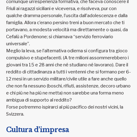
comunque un’esperienza formativa, che faceva conoscere il
Friuli ai ragazzi siciliani e viceversa, e risolveva, pur con
qualche dramma personale, l’uscita dall’adolescenza e dalla
famiglia. Allora c’erano persino treni a buon mercato che ti
portavano, a modesta velocità ma direttamente o quasi, da
Cefalù a Pordenone; si chiamava “servizio ferroviario
universale”.
Meglio la leva, se l’alternativa odierna si configura tra gioco
compulsivo e stupefacenti. (A tre milioni assommerebbero i
giovani tra 15 e 28 anni che né studiano né lavorano). Dare il
reddito di cittadinanza a tutti i ventenni che si formano per 6-
12 mesi in un servizio militare/civile utile a fare anche quello
che non fa nessuno (boschi, rifiuti, assistenze, decoro urbano
e chi più ne ha più ne metta) non sarebbe una forma meno
ambigua di supporto al reddito?
Forse potremmo ispirarci al più pacifico dei nostri vicini, la
Svizzera.
Cultura d’impresa