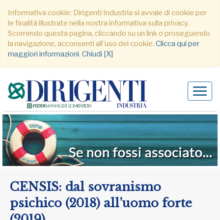
Informativa cookie: Dirigenti Industria si avvale di cookie per
le finalità illustrate nella nostra informativa sulla privacy.
Scorrendo questa pagina, cliccando su un link o proseguendo
la navigazione, acconsenti all´uso dei cookie.
Clicca qui per
maggiori informazioni
.
Chiudi [X]
Alter
navig
CENSIS: dal sovranismo
psichico (2018) all’uomo forte
(2019)