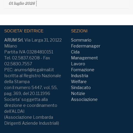
01 luglio 2026
SOCIETA' EDITRICE
SEZIONI
ARUM Srl
, Via Larga 31, 20122
Sommario
Milano
Federmanager
Partita IVA 03284810151
Cida
Tel. 02.5837.6208 - Fax
Management
02.5830.7557
Lavoro
PEC: arumsrl@legalmail.it
Formazione
Iscritta al Registro Nazionale
Industria
della Stampa
Welfare
con il numero 5447, vol. 55,
Sindacato
pag. 369, del 20.11.1996
Notizie
Societa' soggetta alla
Associazione
direzione e coordinamento
dell'ALDAI
(Associazione Lombarda
Dirigenti Aziende Industriali)