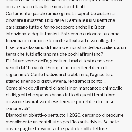
nuovo spazio di analisi e nuovi contributi.
Certamente qualche amico giurista saprebbe aiutarci a
dipanare il guazzabuglio delle 150mila leggi vigenti che
paralizzano tutto e fanno scappare anche il più ben
intenzionato degli stranieri. Potremmo curiosare su come
funzionano i comuni e le molte attività ad essi collegate.
E se poi parlassimo di turismo e industria dell’accoglienza, un
tema che tutti sfiorano ma che pochi affrontano?
E il futuro verde dell’agricoltura, i mal di testa che sono
venuti dal “Lo vuole l’Europa” non meriterebbero di
ragionarne? Con le tradizioni che abbiamo, l’agricoltura
stiamo finendo di distruggerla, rendiamoci conto…
Come si vede gli ambiti di analisi non mancano: e chi meglio
di dirigenti che spesso hanno fatto di questi temi la loro
missione lavorativa ed esistenziale potrebbe dire cose
ragionevoli?
Diamoci un obiettivo per tutto il 2020, cercando di produrre
mensilmente un contributo specifico sulla rivista. Se nelle
nostre pagine trovano tanto spazio le solite letture