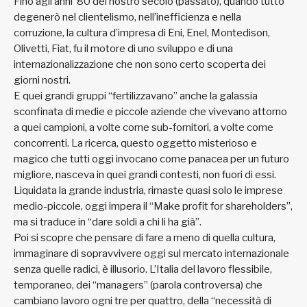
Fino agli anni ’80 del nostro secolo (passato), quando tutto
degenerò nel clientelismo, nell’inefficienza e nella
corruzione, la cultura d’impresa di Eni, Enel, Montedison,
Olivetti, Fiat, fu il motore di uno sviluppo e di una
internazionalizzazione che non sono certo scoperta dei
giorni nostri.
E quei grandi gruppi “fertilizzavano” anche la galassia
sconfinata di medie e piccole aziende che vivevano attorno
a quei campioni, a volte come sub-fornitori, a volte come
concorrenti. La ricerca, questo oggetto misterioso e
magico che tutti oggi invocano come panacea per un futuro
migliore, nasceva in quei grandi contesti, non fuori di essi.
Liquidata la grande industria, rimaste quasi solo le imprese
medio-piccole, oggi impera il “Make profit for shareholders”,
ma si traduce in “dare soldi a chi li ha già”.
Poi si scopre che pensare di fare a meno di quella cultura,
immaginare di sopravvivere oggi sul mercato internazionale
senza quelle radici, è illusorio. L’Italia del lavoro flessibile,
temporaneo, dei “managers” (parola controversa) che
cambiano lavoro ogni tre per quattro, della “necessità di