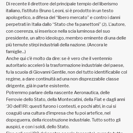
Di recente il direttore del principale tempio del liberismo
italiano, l’istituto Bruno Leoni, si è prodotto in un testo
apologetico, a difesa del “libero mercato” e contro i danni
perpetrati in Italia dallo “Stato che fa panettoni”
. L’autore,
(2)
con coerenza, si inserisce nella scia luminosa del suo
presidente, un altro ideologo, membro eminente di una delle
più temute stirpi industriali della nazione. (Ancora le
famiglie...)
Anche qui c’è molto da dire: se è vero che il ventennio
autoritario accelerò la trasformazione industriale del paese,
fu la scuola di Giovanni Gentile, non del tutto identificabile col
regime, a dare continuità ad una non disprezzabile classe
dirigente, già in parte esistente.
Potremmo parlare della nascente Aeronautica, delle
Ferrovie dello Stato, della Montecatini, della Fiat e dagli anni
‘30 dell’IRI: questi furono i contesti, e pochi altri, in cui si
coagulò una cultura d’impresa che fu poi artefice, nel
dopoguerra, della ricostruzione industriale. Tutto sotto gli
auspici, e con i soldi, dello Stato.